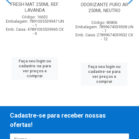
FRESH MAT 250ML REF.
ODORIZANTE PURO AR
LAVANDA
250ML NEUTRO
Código: 16632
Embalagem: 7891035539947 UN
Código: 83806
- 1
Embalagem: 7899674039538 UN
Emb. Caixa: 47891035539945 CX
- 1
- 6
Emb. Caixa: 27899674039532 CX
- 12
Faça seu login ou
cadastre-se para
Faça seu login ou
ver preços e
cadastre-se para
comprar
ver preços e
comprar
Cadastre-se para receber nossas
ofertas!