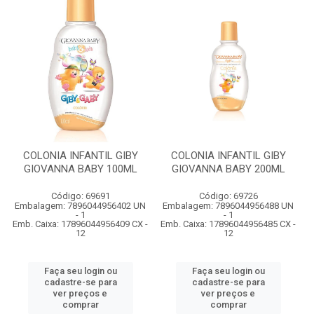
COLONIA INFANTIL GIBY
COLONIA INFANTIL GIBY
GIOVANNA BABY 100ML
GIOVANNA BABY 200ML
Código: 69691
Código: 69726
Embalagem: 7896044956402 UN
Embalagem: 7896044956488 UN
- 1
- 1
Emb. Caixa: 17896044956409 CX -
Emb. Caixa: 17896044956485 CX -
12
12
Faça seu login ou
Faça seu login ou
cadastre-se para
cadastre-se para
ver preços e
ver preços e
comprar
comprar