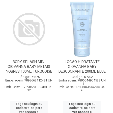
BODY SPLASH MINI
LOCAO HIDRATANTE
GIOVANNA BABY METAIS
GIOVANNA BABY
NOBRES 100ML TURQUOISE
DESODORANTE 200ML BLUE
Código: 92875
Código: 69702
Embalagem: 7898663112481 UN
Embalagem: 7896044954538 UN
- 1
- 1
Emb. Caixa: 17898663112488 CX -
Emb. Caixa: 17896044954535 CX -
12
6
Faça seu login ou
Faça seu login ou
cadastre-se para
cadastre-se para
ver preços e
ver preços e