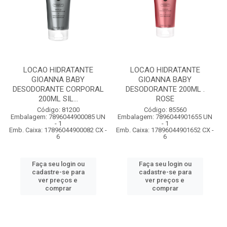
LOCAO HIDRATANTE
LOCAO HIDRATANTE
GIOANNA BABY
GIOANNA BABY
DESODORANTE CORPORAL
DESODORANTE 200ML .
200ML SIL...
ROSE
Código: 81200
Código: 85560
Embalagem: 7896044900085 UN
Embalagem: 7896044901655 UN
- 1
- 1
Emb. Caixa: 17896044900082 CX -
Emb. Caixa: 17896044901652 CX -
6
6
Faça seu login ou
Faça seu login ou
cadastre-se para
cadastre-se para
ver preços e
ver preços e
comprar
comprar