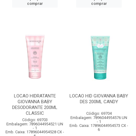
comprar
comprar
LOCAO HIDRATANTE
LOCAO HID GIOVANNA BABY
GIOVANNA BABY
DES 200ML CANDY
DESODORANTE 200ML
CLASSIC
Código: 69704
Embalagem: 7896044954576 UN
Código: 69703
- 1
Embalagem: 7896044954521 UN
Emb. Caixa: 17896044954573 CX -
- 1
6
Emb. Caixa: 17896044954528 CX -
6