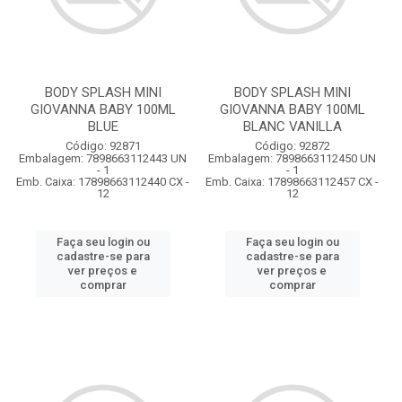
BODY SPLASH MINI
BODY SPLASH MINI
GIOVANNA BABY 100ML
GIOVANNA BABY 100ML
BLUE
BLANC VANILLA
Código: 92871
Código: 92872
Embalagem: 7898663112443 UN
Embalagem: 7898663112450 UN
- 1
- 1
Emb. Caixa: 17898663112440 CX -
Emb. Caixa: 17898663112457 CX -
12
12
Faça seu login ou
Faça seu login ou
cadastre-se para
cadastre-se para
ver preços e
ver preços e
comprar
comprar