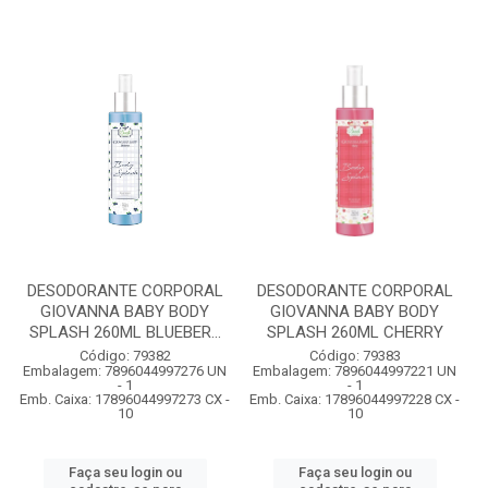
DESODORANTE CORPORAL
DESODORANTE CORPORAL
GIOVANNA BABY BODY
GIOVANNA BABY BODY
SPLASH 260ML BLUEBER...
SPLASH 260ML CHERRY
Código: 79382
Código: 79383
Embalagem: 7896044997276 UN
Embalagem: 7896044997221 UN
- 1
- 1
Emb. Caixa: 17896044997273 CX -
Emb. Caixa: 17896044997228 CX -
10
10
Faça seu login ou
Faça seu login ou