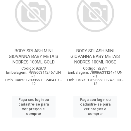
BODY SPLASH MINI
BODY SPLASH MINI
GIOVANNA BABY METAIS
GIOVANNA BABY METAIS
NOBRES 100ML GOLD
NOBRES 100ML ROSE
Código: 92873
Código: 92874
Embalagem: 7898663112467 UN
Embalagem: 7898663112474 UN
- 1
- 1
Emb. Caixa: 17898663112464 CX -
Emb. Caixa: 17898663112471 CX -
12
12
Faça seu login ou
Faça seu login ou
cadastre-se para
cadastre-se para
ver preços e
ver preços e
comprar
comprar