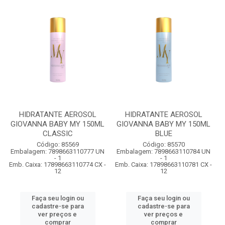
HIDRATANTE AEROSOL
HIDRATANTE AEROSOL
GIOVANNA BABY MY 150ML
GIOVANNA BABY MY 150ML
CLASSIC
BLUE
Código: 85569
Código: 85570
Embalagem: 7898663110777 UN
Embalagem: 7898663110784 UN
- 1
- 1
Emb. Caixa: 17898663110774 CX -
Emb. Caixa: 17898663110781 CX -
12
12
Faça seu login ou
Faça seu login ou
cadastre-se para
cadastre-se para
ver preços e
ver preços e
comprar
comprar