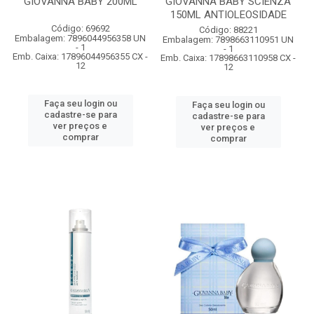
GIOVANNA BABY 200ML
GIOVANNA BABY SCIENZA
150ML ANTIOLEOSIDADE
Código: 69692
Código: 88221
Embalagem: 7896044956358 UN
Embalagem: 7898663110951 UN
- 1
- 1
Emb. Caixa: 17896044956355 CX -
Emb. Caixa: 17898663110958 CX -
12
12
Faça seu login ou
Faça seu login ou
cadastre-se para
cadastre-se para
ver preços e
ver preços e
comprar
comprar