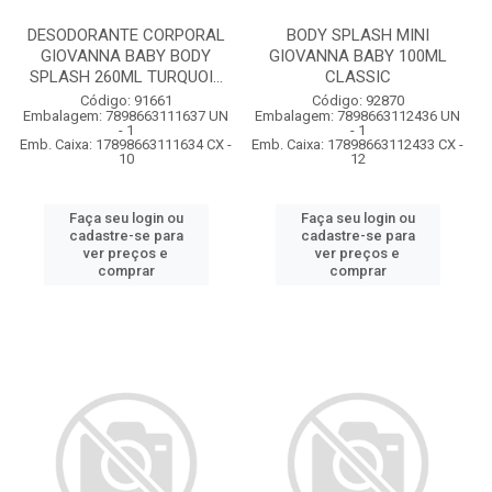
DESODORANTE CORPORAL
BODY SPLASH MINI
GIOVANNA BABY BODY
GIOVANNA BABY 100ML
SPLASH 260ML TURQUOI...
CLASSIC
Código: 91661
Código: 92870
Embalagem: 7898663111637 UN
Embalagem: 7898663112436 UN
- 1
- 1
Emb. Caixa: 17898663111634 CX -
Emb. Caixa: 17898663112433 CX -
10
12
Faça seu login ou
Faça seu login ou
cadastre-se para
cadastre-se para
ver preços e
ver preços e
comprar
comprar