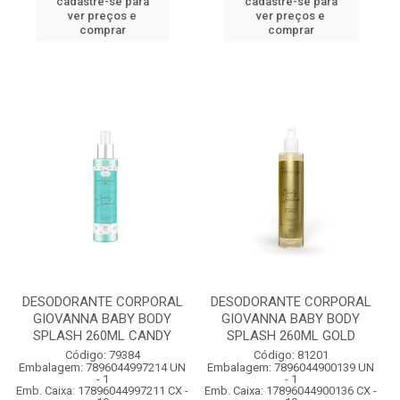
cadastre-se para
cadastre-se para
ver preços e
ver preços e
comprar
comprar
DESODORANTE CORPORAL
DESODORANTE CORPORAL
GIOVANNA BABY BODY
GIOVANNA BABY BODY
SPLASH 260ML CANDY
SPLASH 260ML GOLD
Código: 79384
Código: 81201
Embalagem: 7896044997214 UN
Embalagem: 7896044900139 UN
- 1
- 1
Emb. Caixa: 17896044997211 CX -
Emb. Caixa: 17896044900136 CX -