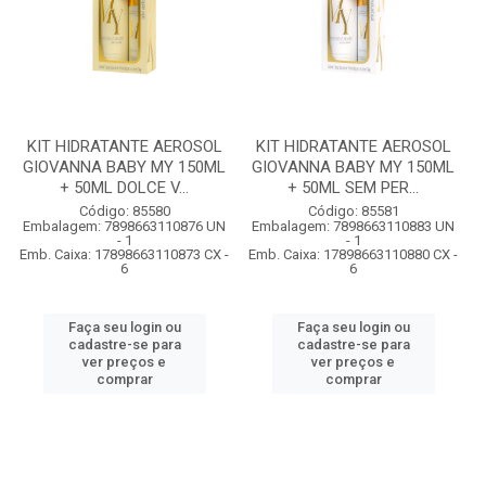
KIT HIDRATANTE AEROSOL
KIT HIDRATANTE AEROSOL
GIOVANNA BABY MY 150ML
GIOVANNA BABY MY 150ML
+ 50ML DOLCE V...
+ 50ML SEM PER...
Código: 85580
Código: 85581
Embalagem: 7898663110876 UN
Embalagem: 7898663110883 UN
- 1
- 1
Emb. Caixa: 17898663110873 CX -
Emb. Caixa: 17898663110880 CX -
6
6
Faça seu login ou
Faça seu login ou
cadastre-se para
cadastre-se para
ver preços e
ver preços e
comprar
comprar