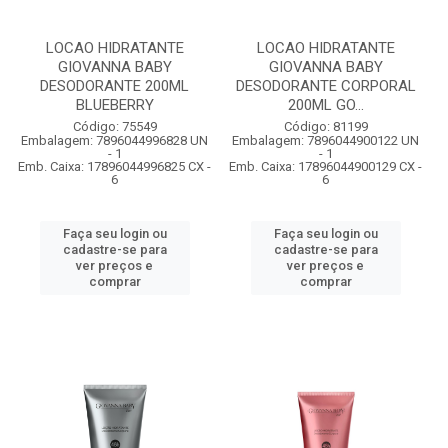
LOCAO HIDRATANTE
LOCAO HIDRATANTE
GIOVANNA BABY
GIOVANNA BABY
DESODORANTE 200ML
DESODORANTE CORPORAL
BLUEBERRY
200ML GO...
Código: 75549
Código: 81199
Embalagem: 7896044996828 UN
Embalagem: 7896044900122 UN
- 1
- 1
Emb. Caixa: 17896044996825 CX -
Emb. Caixa: 17896044900129 CX -
6
6
Faça seu login ou
Faça seu login ou
cadastre-se para
cadastre-se para
ver preços e
ver preços e
comprar
comprar