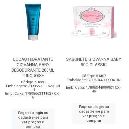
LOCAO HIDRATANTE
SABONETE GIOVANNA BABY
GIOVANNA BABY
90G CLASSIC
DESODORANTE 200ML
TURQUOISE
Código: 83407
Embalagem: 7896044999904 UN
Código: 91660
- 1
Embalagem: 7898663111620 UN
Emb. Caixa: 17896044999901 CX -
- 1
48
Emb. Caixa: 17898663111627 CX -
6
Faça seu login ou
cadastre-se para
Faça seu login ou
ver preços e
cadastre-se para
comprar
ver preços e
comprar