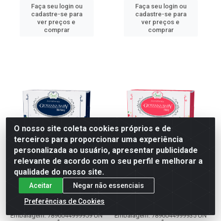
Faça seu login ou
Faça seu login ou
cadastre-se para
cadastre-se para
ver preços e
ver preços e
comprar
comprar
O nosso site coleta cookies próprios e de
terceiros para proporcionar uma experiência
personalizada ao usuário, apresentar publicidade
relevante de acordo com o seu perfil e melhorar a
qualidade do nosso site.
SABONETE GIOVANNA BABY
SABONETE GIOVANNA BABY
Aceitar
Negar não essenciais
90G BLUEBERRY
90G CHERRY
Preferências de Cookies
Código: 83410
Código: 83411
Embalagem: 7896044999959 UN
Embalagem: 7896044999935 UN