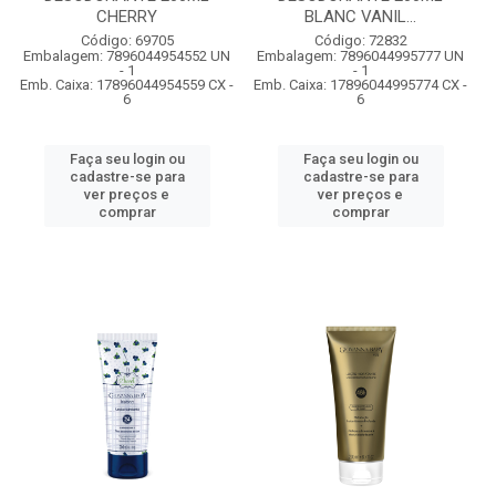
CHERRY
BLANC VANIL...
Código: 69705
Código: 72832
Embalagem: 7896044954552 UN
Embalagem: 7896044995777 UN
- 1
- 1
Emb. Caixa: 17896044954559 CX -
Emb. Caixa: 17896044995774 CX -
6
6
Faça seu login ou
Faça seu login ou
cadastre-se para
cadastre-se para
ver preços e
ver preços e
comprar
comprar