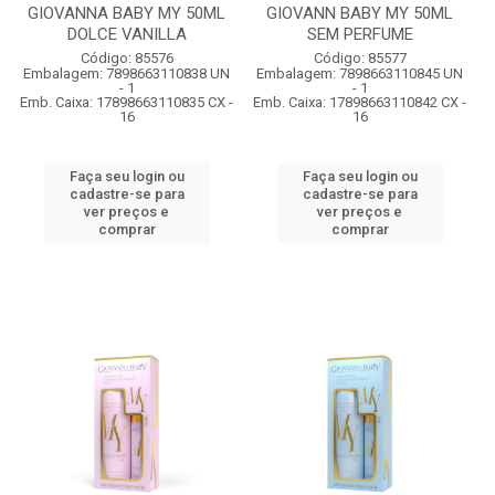
GIOVANNA BABY MY 50ML
GIOVANN BABY MY 50ML
DOLCE VANILLA
SEM PERFUME
Código: 85576
Código: 85577
Embalagem: 7898663110838 UN
Embalagem: 7898663110845 UN
- 1
- 1
Emb. Caixa: 17898663110835 CX -
Emb. Caixa: 17898663110842 CX -
16
16
Faça seu login ou
Faça seu login ou
cadastre-se para
cadastre-se para
ver preços e
ver preços e
comprar
comprar