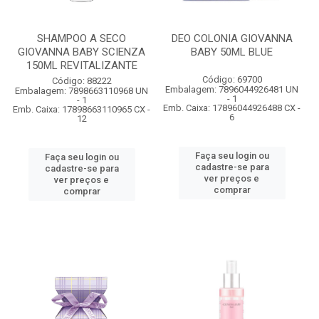
SHAMPOO A SECO
DEO COLONIA GIOVANNA
GIOVANNA BABY SCIENZA
BABY 50ML BLUE
150ML REVITALIZANTE
Código: 69700
Código: 88222
Embalagem: 7896044926481 UN
Embalagem: 7898663110968 UN
- 1
- 1
Emb. Caixa: 17896044926488 CX -
Emb. Caixa: 17898663110965 CX -
6
12
Faça seu login ou
Faça seu login ou
cadastre-se para
cadastre-se para
ver preços e
ver preços e
comprar
comprar