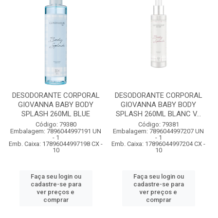
DESODORANTE CORPORAL
DESODORANTE CORPORAL
GIOVANNA BABY BODY
GIOVANNA BABY BODY
SPLASH 260ML BLUE
SPLASH 260ML BLANC V...
Código: 79380
Código: 79381
Embalagem: 7896044997191 UN
Embalagem: 7896044997207 UN
- 1
- 1
Emb. Caixa: 17896044997198 CX -
Emb. Caixa: 17896044997204 CX -
10
10
Faça seu login ou
Faça seu login ou
cadastre-se para
cadastre-se para
ver preços e
ver preços e
comprar
comprar