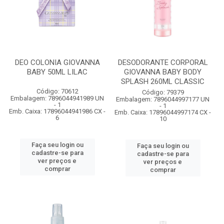
DEO COLONIA GIOVANNA
DESODORANTE CORPORAL
BABY 50ML LILAC
GIOVANNA BABY BODY
SPLASH 260ML CLASSIC
Código: 70612
Código: 79379
Embalagem: 7896044941989 UN
Embalagem: 7896044997177 UN
- 1
- 1
Emb. Caixa: 17896044941986 CX -
Emb. Caixa: 17896044997174 CX -
6
10
Faça seu login ou
Faça seu login ou
cadastre-se para
cadastre-se para
ver preços e
ver preços e
comprar
comprar