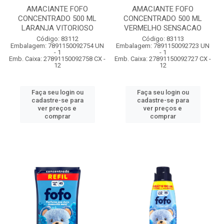
AMACIANTE FOFO
AMACIANTE FOFO
CONCENTRADO 500 ML
CONCENTRADO 500 ML
LARANJA VITORIOSO
VERMELHO SENSACAO
Código: 83112
Código: 83113
Embalagem: 7891150092754 UN
Embalagem: 7891150092723 UN
- 1
- 1
Emb. Caixa: 27891150092758 CX -
Emb. Caixa: 27891150092727 CX -
12
12
Faça seu login ou
Faça seu login ou
cadastre-se para
cadastre-se para
ver preços e
ver preços e
comprar
comprar