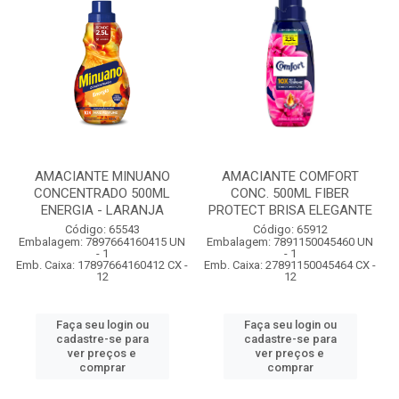
AMACIANTE MINUANO
AMACIANTE COMFORT
CONCENTRADO 500ML
CONC. 500ML FIBER
ENERGIA - LARANJA
PROTECT BRISA ELEGANTE
Código: 65543
Código: 65912
Embalagem: 7897664160415 UN
Embalagem: 7891150045460 UN
- 1
- 1
Emb. Caixa: 17897664160412 CX -
Emb. Caixa: 27891150045464 CX -
12
12
Faça seu login ou
Faça seu login ou
cadastre-se para
cadastre-se para
ver preços e
ver preços e
comprar
comprar