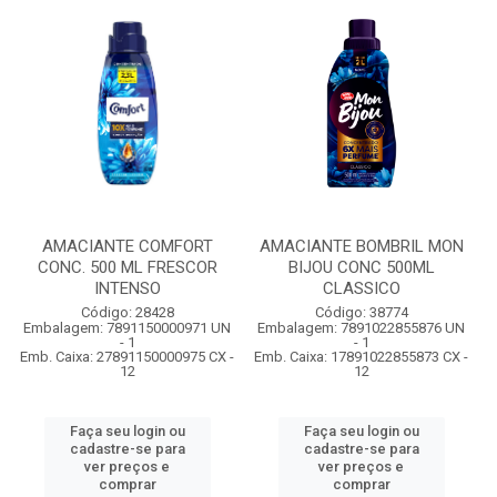
AMACIANTE COMFORT
AMACIANTE BOMBRIL MON
CONC. 500 ML FRESCOR
BIJOU CONC 500ML
INTENSO
CLASSICO
Código: 28428
Código: 38774
Embalagem: 7891150000971 UN
Embalagem: 7891022855876 UN
- 1
- 1
Emb. Caixa: 27891150000975 CX -
Emb. Caixa: 17891022855873 CX -
12
12
Faça seu login ou
Faça seu login ou
cadastre-se para
cadastre-se para
ver preços e
ver preços e
comprar
comprar