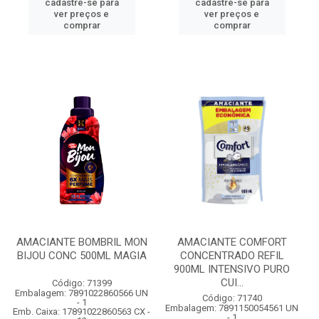
cadastre-se para
cadastre-se para
ver preços e
ver preços e
comprar
comprar
AMACIANTE BOMBRIL MON
AMACIANTE COMFORT
BIJOU CONC 500ML MAGIA
CONCENTRADO REFIL
900ML INTENSIVO PURO
CUI...
Código: 71399
Embalagem: 7891022860566 UN
Código: 71740
- 1
Embalagem: 7891150054561 UN
Emb. Caixa: 17891022860563 CX -
- 1