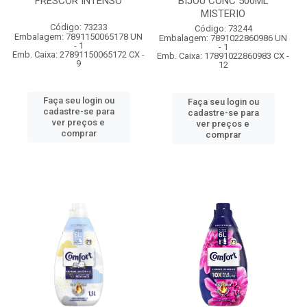
FRESCOR INTENSO
BIJOU CONC 500ML
MISTERIO
Código: 73233
Código: 73244
Embalagem: 7891150065178 UN
Embalagem: 7891022860986 UN
- 1
- 1
Emb. Caixa: 27891150065172 CX -
Emb. Caixa: 17891022860983 CX -
9
12
Faça seu login ou
Faça seu login ou
cadastre-se para
cadastre-se para
ver preços e
ver preços e
comprar
comprar