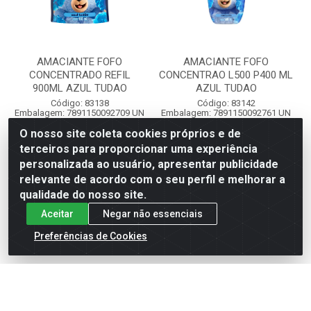
AMACIANTE FOFO
AMACIANTE FOFO
CONCENTRADO REFIL
CONCENTRAO L500 P400 ML
900ML AZUL TUDAO
AZUL TUDAO
Código: 83138
Código: 83142
Embalagem: 7891150092709 UN
Embalagem: 7891150092761 UN
- 1
- 1
Emb. Caixa: 27891150092703 CX -
Emb. Caixa: 27891150092765 CX -
O nosso site coleta cookies próprios e de
12
12
terceiros para proporcionar uma experiência
personalizada ao usuário, apresentar publicidade
Faça seu login ou
Faça seu login ou
relevante de acordo com o seu perfil e melhorar a
cadastre-se para
cadastre-se para
qualidade do nosso site.
ver preços e
ver preços e
comprar
comprar
Aceitar
Negar não essenciais
Preferências de Cookies