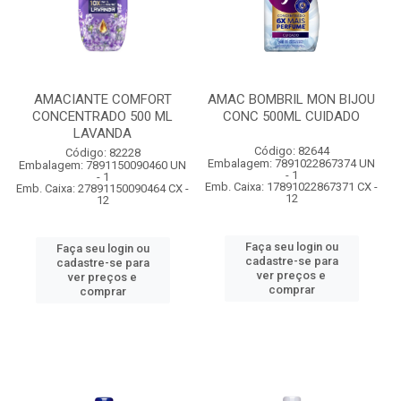
AMACIANTE COMFORT
AMAC BOMBRIL MON BIJOU
CONCENTRADO 500 ML
CONC 500ML CUIDADO
LAVANDA
Código: 82644
Código: 82228
Embalagem: 7891022867374 UN
Embalagem: 7891150090460 UN
- 1
- 1
Emb. Caixa: 17891022867371 CX -
Emb. Caixa: 27891150090464 CX -
12
12
Faça seu login ou
Faça seu login ou
cadastre-se para
cadastre-se para
ver preços e
ver preços e
comprar
comprar