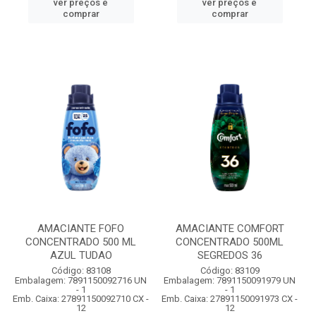
ver preços e
ver preços e
comprar
comprar
AMACIANTE FOFO
AMACIANTE COMFORT
CONCENTRADO 500 ML
CONCENTRADO 500ML
AZUL TUDAO
SEGREDOS 36
Código: 83108
Código: 83109
Embalagem: 7891150092716 UN
Embalagem: 7891150091979 UN
- 1
- 1
Emb. Caixa: 27891150092710 CX -
Emb. Caixa: 27891150091973 CX -
12
12