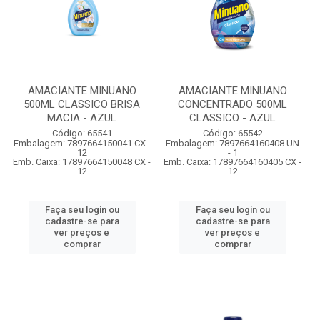
AMACIANTE MINUANO
AMACIANTE MINUANO
500ML CLASSICO BRISA
CONCENTRADO 500ML
MACIA - AZUL
CLASSICO - AZUL
Código: 65541
Código: 65542
Embalagem: 7897664150041 CX -
Embalagem: 7897664160408 UN
12
- 1
Emb. Caixa: 17897664150048 CX -
Emb. Caixa: 17897664160405 CX -
12
12
Faça seu login ou
Faça seu login ou
cadastre-se para
cadastre-se para
ver preços e
ver preços e
comprar
comprar