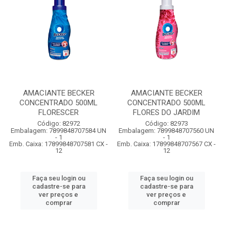
AMACIANTE BECKER
AMACIANTE BECKER
CONCENTRADO 500ML
CONCENTRADO 500ML
FLORESCER
FLORES DO JARDIM
Código: 82972
Código: 82973
Embalagem: 7899848707584 UN
Embalagem: 7899848707560 UN
- 1
- 1
Emb. Caixa: 17899848707581 CX -
Emb. Caixa: 17899848707567 CX -
12
12
Faça seu login ou
Faça seu login ou
cadastre-se para
cadastre-se para
ver preços e
ver preços e
comprar
comprar