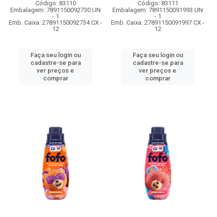
Código: 83110
Código: 83111
Embalagem: 7891150092730 UN
Embalagem: 7891150091993 UN
- 1
- 1
Emb. Caixa: 27891150092734 CX -
Emb. Caixa: 27891150091997 CX -
12
12
Faça seu login ou
Faça seu login ou
cadastre-se para
cadastre-se para
ver preços e
ver preços e
comprar
comprar