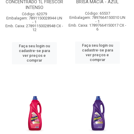
CONCENTRADO 1L FRESCOR
BRISA MACIA - AZUL
INTENSO
Código: 65537
Código: 62079
Embalagem: 7897664150010 UN
Embalagem: 7891150028944 UN
- 1
- 1
Emb. Caixa: 17897664150017 CX -
Emb. Caixa: 27891150028948 CX -
6
12
Faça seu login ou
Faça seu login ou
cadastre-se para
cadastre-se para
ver preços e
ver preços e
comprar
comprar