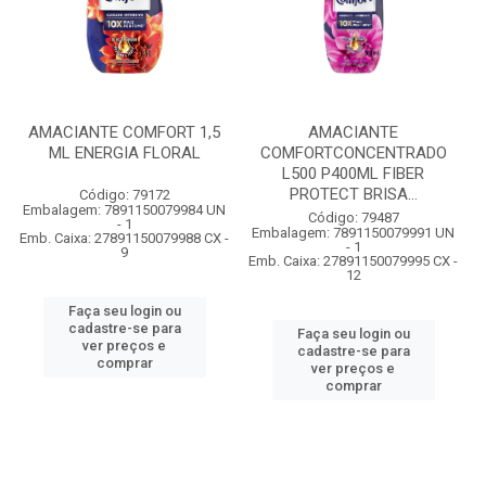
AMACIANTE COMFORT 1,5
AMACIANTE
ML ENERGIA FLORAL
COMFORTCONCENTRADO
L500 P400ML FIBER
PROTECT BRISA...
Código: 79172
Embalagem: 7891150079984 UN
Código: 79487
- 1
Embalagem: 7891150079991 UN
Emb. Caixa: 27891150079988 CX -
- 1
9
Emb. Caixa: 27891150079995 CX -
12
Faça seu login ou
cadastre-se para
Faça seu login ou
ver preços e
cadastre-se para
comprar
ver preços e
comprar