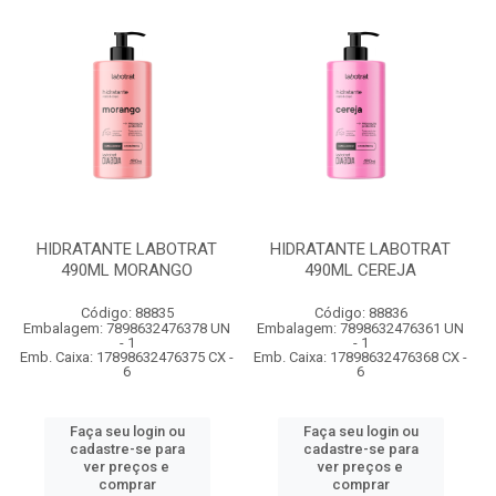
HIDRATANTE LABOTRAT
HIDRATANTE LABOTRAT
490ML MORANGO
490ML CEREJA
Código: 88835
Código: 88836
Embalagem: 7898632476378 UN
Embalagem: 7898632476361 UN
- 1
- 1
Emb. Caixa: 17898632476375 CX -
Emb. Caixa: 17898632476368 CX -
6
6
Faça seu login ou
Faça seu login ou
cadastre-se para
cadastre-se para
ver preços e
ver preços e
comprar
comprar