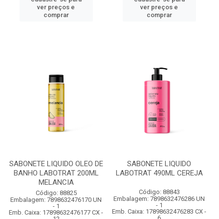
ver preços e
ver preços e
comprar
comprar
SABONETE LIQUIDO OLEO DE
SABONETE LIQUIDO
BANHO LABOTRAT 200ML
LABOTRAT 490ML CEREJA
MELANCIA
Código: 88843
Código: 88825
Embalagem: 7898632476286 UN
Embalagem: 7898632476170 UN
- 1
- 1
Emb. Caixa: 17898632476283 CX -
Emb. Caixa: 17898632476177 CX -
6
12