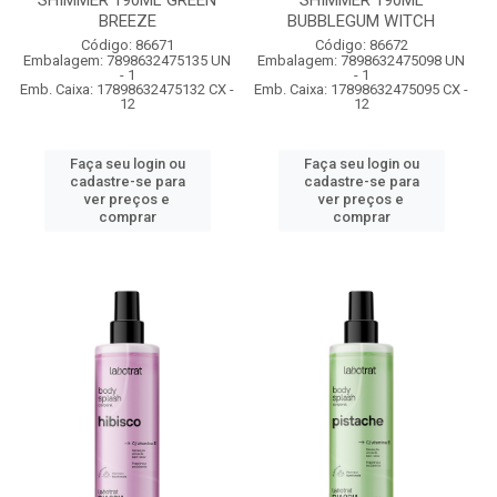
SHIMMER 190ML GREEN
SHIMMER 190ML
BREEZE
BUBBLEGUM WITCH
Código: 86671
Código: 86672
Embalagem: 7898632475135 UN
Embalagem: 7898632475098 UN
- 1
- 1
Emb. Caixa: 17898632475132 CX -
Emb. Caixa: 17898632475095 CX -
12
12
Faça seu login ou
Faça seu login ou
cadastre-se para
cadastre-se para
ver preços e
ver preços e
comprar
comprar