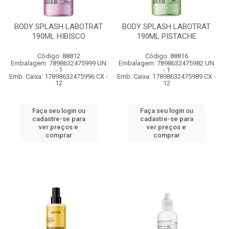
BODY SPLASH LABOTRAT
BODY SPLASH LABOTRAT
190ML HIBISCO
190ML PISTACHE
Código: 88812
Código: 88816
Embalagem: 7898632475999 UN
Embalagem: 7898632475982 UN
- 1
- 1
Emb. Caixa: 17898632475996 CX -
Emb. Caixa: 17898632475989 CX -
12
12
Faça seu login ou
Faça seu login ou
cadastre-se para
cadastre-se para
ver preços e
ver preços e
comprar
comprar