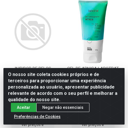
INIBIDOR DE PELOS
GEL DE ARNICA LABOTRAT
LABOTRAT 140ML
100G
O nosso site coleta cookies próprios e de
terceiros para proporcionar uma experiência
Código: 86551
Código: 86591
personalizada ao usuário, apresentar publicidade
Embalagem: 7898632474237 UN
Embalagem: 7898632473223 UN
relevante de acordo com o seu perfil e melhorar a
- 1
- 1
Emb. Caixa: 17898632474234 CX -
Emb. Caixa: 17898632473220 CX -
qualidade do nosso site.
12
12
Aceitar
Negar não essenciais
Faça seu login ou
Faça seu login ou
Preferências de Cookies
cadastre-se para
cadastre-se para
ver preços e
ver preços e