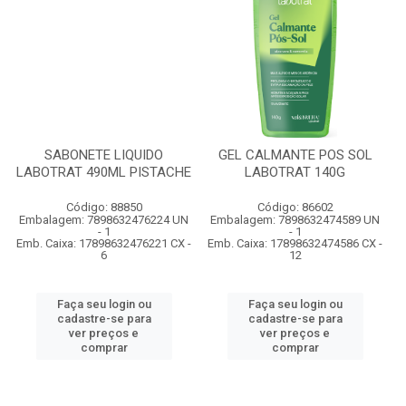
SABONETE LIQUIDO
GEL CALMANTE POS SOL
LABOTRAT 490ML PISTACHE
LABOTRAT 140G
Código: 88850
Código: 86602
Embalagem: 7898632476224 UN
Embalagem: 7898632474589 UN
- 1
- 1
Emb. Caixa: 17898632476221 CX -
Emb. Caixa: 17898632474586 CX -
6
12
Faça seu login ou
Faça seu login ou
cadastre-se para
cadastre-se para
ver preços e
ver preços e
comprar
comprar