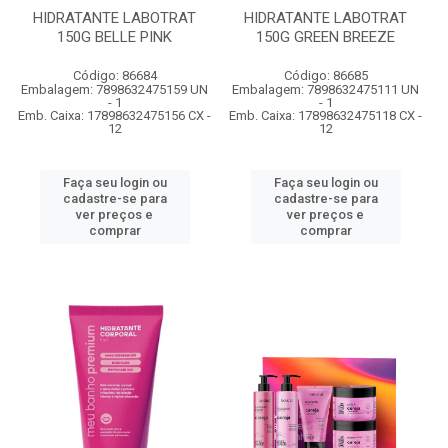
HIDRATANTE LABOTRAT
HIDRATANTE LABOTRAT
150G BELLE PINK
150G GREEN BREEZE
Código: 86684
Código: 86685
Embalagem: 7898632475159 UN
Embalagem: 7898632475111 UN
- 1
- 1
Emb. Caixa: 17898632475156 CX -
Emb. Caixa: 17898632475118 CX -
12
12
Faça seu login ou
Faça seu login ou
cadastre-se para
cadastre-se para
ver preços e
ver preços e
comprar
comprar