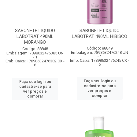
SABONETE LIQUIDO
SABONETE LIQUIDO
LABOTRAT 490ML
LABOTRAT 490ML HIBISCO
MORANGO
Código: 88849
Código: 88848
Embalagem: 7898632476248 UN
Embalagem: 7898632476385 UN
- 1
- 1
Emb. Caixa: 17898632476245 CX -
Emb. Caixa: 17898632476382 CX -
6
6
Faça seu login ou
Faça seu login ou
cadastre-se para
cadastre-se para
ver preços e
ver preços e
comprar
comprar