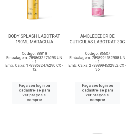
BODY SPLASH LABOTRAT
AMOLECEDOR DE
190ML MARACUJA
CUTICULAS LABOTRAT 30G
Código: 88818
Código: 86607
Embalagem: 7898632476293 UN
Embalagem: 7898994532958 UN
- 1
- 1
Emb. Caixa: 17898632476290 CX -
Emb. Caixa: 27898994532952 CX -
12
36
Faça seu login ou
Faça seu login ou
cadastre-se para
cadastre-se para
ver preços e
ver preços e
comprar
comprar