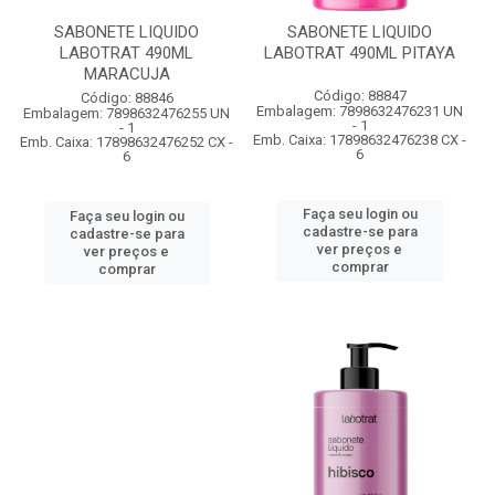
SABONETE LIQUIDO
SABONETE LIQUIDO
LABOTRAT 490ML
LABOTRAT 490ML PITAYA
MARACUJA
Código: 88847
Código: 88846
Embalagem: 7898632476231 UN
Embalagem: 7898632476255 UN
- 1
- 1
Emb. Caixa: 17898632476238 CX -
Emb. Caixa: 17898632476252 CX -
6
6
Faça seu login ou
Faça seu login ou
cadastre-se para
cadastre-se para
ver preços e
ver preços e
comprar
comprar