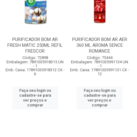
PURIFICADOR BOM AR
PURIFICADOR BOM AR AER
FRESH MATIC 250ML REFIL
360 ML AROMA SENCE
FRESCOR
ROMANCE
Código: 72898
Código: 75444
Embalagem: 7891035918315 UN
Embalagem: 7891035991134 UN
- 1
- 1
Emb. Caixa: 17891035918312 CX -
Emb. Caixa: 17891035991131 CX -
6
12
Faça seu login ou
Faça seu login ou
cadastre-se para
cadastre-se para
ver preços e
ver preços e
comprar
comprar