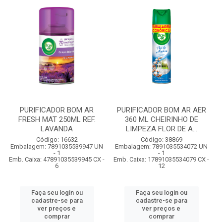
PURIFICADOR BOM AR
PURIFICADOR BOM AR AER
FRESH MAT 250ML REF.
360 ML CHEIRINHO DE
LAVANDA
LIMPEZA FLOR DE A...
Código: 16632
Código: 38869
Embalagem: 7891035539947 UN
Embalagem: 7891035534072 UN
- 1
- 1
Emb. Caixa: 47891035539945 CX -
Emb. Caixa: 17891035534079 CX -
6
12
Faça seu login ou
Faça seu login ou
cadastre-se para
cadastre-se para
ver preços e
ver preços e
comprar
comprar