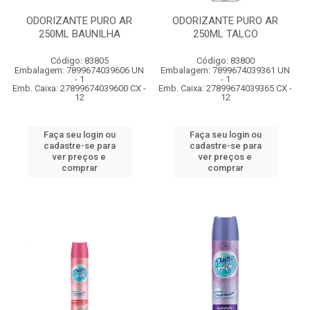
ODORIZANTE PURO AR
ODORIZANTE PURO AR
250ML BAUNILHA
250ML TALCO
Código: 83805
Código: 83800
Embalagem: 7899674039606 UN
Embalagem: 7899674039361 UN
- 1
- 1
Emb. Caixa: 27899674039600 CX -
Emb. Caixa: 27899674039365 CX -
12
12
Faça seu login ou
Faça seu login ou
cadastre-se para
cadastre-se para
ver preços e
ver preços e
comprar
comprar