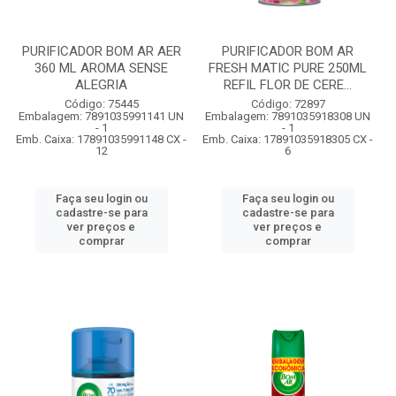
PURIFICADOR BOM AR AER
PURIFICADOR BOM AR
360 ML AROMA SENSE
FRESH MATIC PURE 250ML
ALEGRIA
REFIL FLOR DE CERE...
Código: 75445
Código: 72897
Embalagem: 7891035991141 UN
Embalagem: 7891035918308 UN
- 1
- 1
Emb. Caixa: 17891035991148 CX -
Emb. Caixa: 17891035918305 CX -
12
6
Faça seu login ou
Faça seu login ou
cadastre-se para
cadastre-se para
ver preços e
ver preços e
comprar
comprar