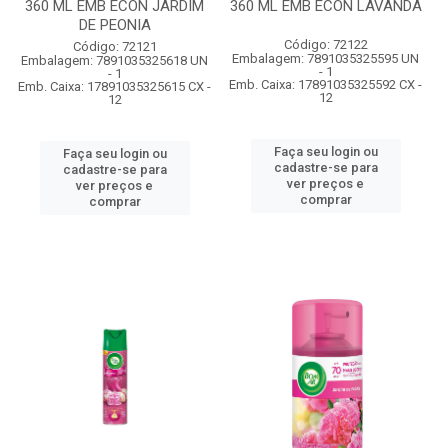
360 ML EMB ECON JARDIM
360 ML EMB ECON LAVANDA
DE PEONIA
Código: 72122
Código: 72121
Embalagem: 7891035325595 UN
Embalagem: 7891035325618 UN
- 1
- 1
Emb. Caixa: 17891035325592 CX -
Emb. Caixa: 17891035325615 CX -
12
12
Faça seu login ou
Faça seu login ou
cadastre-se para
cadastre-se para
ver preços e
ver preços e
comprar
comprar