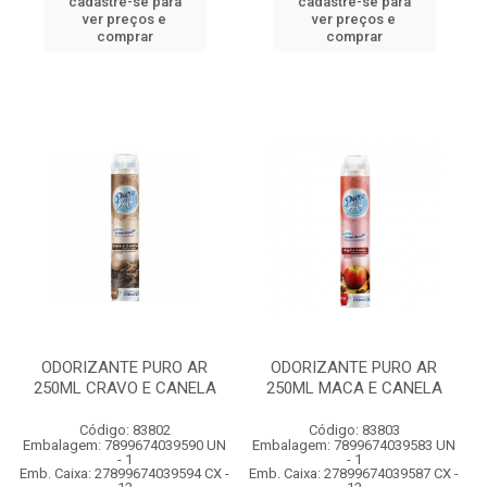
cadastre-se para
cadastre-se para
ver preços e
ver preços e
comprar
comprar
ODORIZANTE PURO AR
ODORIZANTE PURO AR
250ML CRAVO E CANELA
250ML MACA E CANELA
Código: 83802
Código: 83803
Embalagem: 7899674039590 UN
Embalagem: 7899674039583 UN
- 1
- 1
Emb. Caixa: 27899674039594 CX -
Emb. Caixa: 27899674039587 CX -