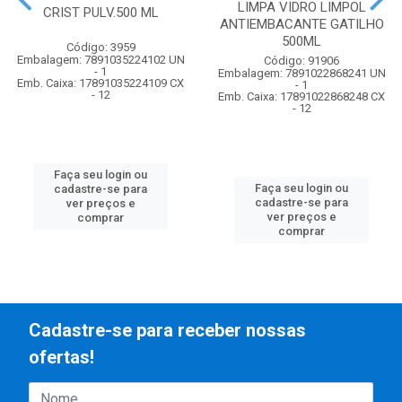
LIMPA VIDRO LIMPOL
CRIST PULV.500 ML
ANTIEMBACANTE GATILHO
500ML
Código: 3959
Embalagem: 7891035224102 UN
Código: 91906
- 1
Embalagem: 7891022868241 UN
Emb. Caixa: 17891035224109 CX
- 1
- 12
Emb. Caixa: 17891022868248 CX
- 12
Faça seu login ou
Faça seu login ou
cadastre-se para
cadastre-se para
ver preços e
ver preços e
comprar
comprar
Cadastre-se para receber nossas
ofertas!