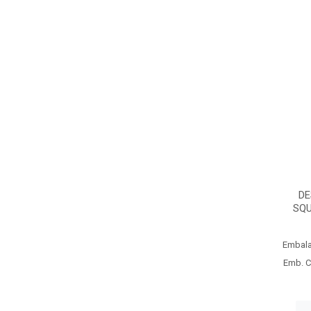
DE
SQU
Embal
Emb. C