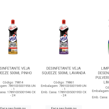
SINFETANTE VEJA
DESINFETANTE VEJA
LIM
EEZE 500ML PINHO
SQUEEZE 500ML LAVANDA
DESE
PULVER
LIM
Código: 79814
Código: 79861
agem: 7891035001956 UN
Embalagem: 7891035001949 UN
Có
- 1
- 1
Embalagem:
aixa: 17891035001946 CX
Emb. Caixa: 17891035001953 CX
- 24
- 24
Emb. Caixa
Faça seu login ou
Faça seu login ou