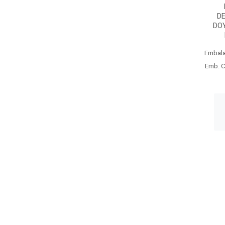
D
DO
Embal
Emb. C