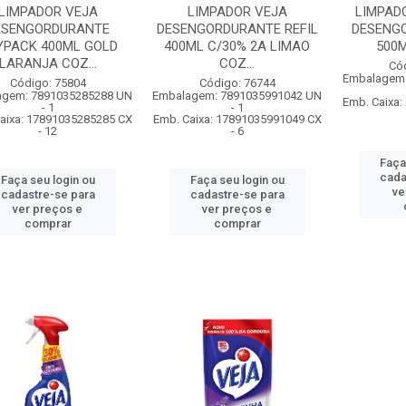
LIMPADOR VEJA
LIMPADOR VEJA
LIMPAD
ESENGORDURANTE
DESENGORDURANTE REFIL
DESENG
YPACK 400ML GOLD
400ML C/30% 2A LIMAO
500
LARANJA COZ...
COZ...
Có
Embalagem:
Código: 75804
Código: 76744
agem: 7891035285288 UN
Embalagem: 7891035991042 UN
Emb. Caixa
- 1
- 1
aixa: 17891035285285 CX
Emb. Caixa: 17891035991049 CX
- 12
- 6
Faça
cada
Faça seu login ou
Faça seu login ou
ve
cadastre-se para
cadastre-se para
ver preços e
ver preços e
comprar
comprar