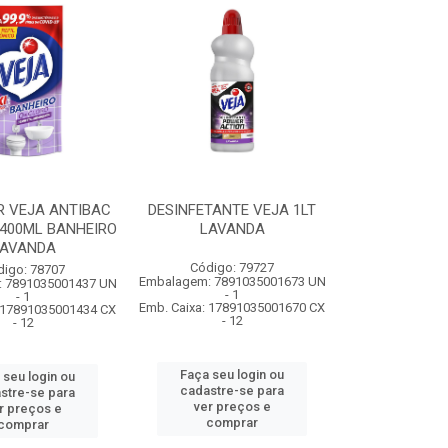
R VEJA ANTIBAC
DESINFETANTE VEJA 1LT
400ML BANHEIRO
LAVANDA
AVANDA
Código: 79727
digo: 78707
Embalagem: 7891035001673 UN
 7891035001437 UN
- 1
- 1
Emb. Caixa: 17891035001670 CX
: 17891035001434 CX
- 12
- 12
Faça seu login ou
 seu login ou
cadastre-se para
stre-se para
ver preços e
r preços e
comprar
comprar