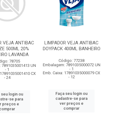
R VEJA ANTIBAC
LIMPADOR VEJA ANTIBAC
ZE 500ML 20%
DOYPACK 400ML BANHEIRO
IRO LAVANDA
Código: 77238
digo: 78705
Embalagem: 7891035000072 UN
 7891035001413 UN
- 1
- 1
Emb. Caixa: 17891035000079 CX
: 17891035001410 CX
- 12
- 24
Faça seu login ou
 seu login ou
cadastre-se para
stre-se para
ver preços e
r preços e
comprar
comprar