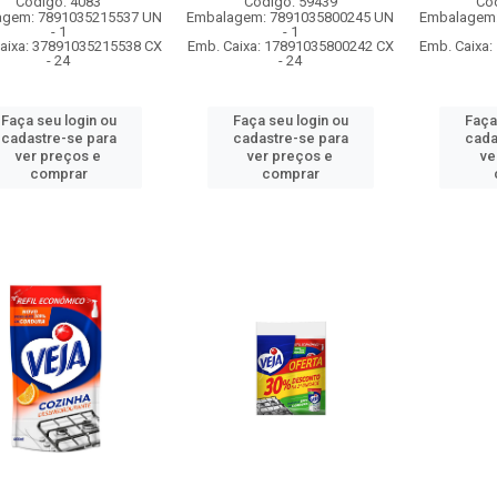
Código: 4083
Código: 59439
Có
agem: 7891035215537 UN
Embalagem: 7891035800245 UN
Embalagem:
- 1
- 1
aixa: 37891035215538 CX
Emb. Caixa: 17891035800242 CX
Emb. Caixa
- 24
- 24
Faça seu login ou
Faça seu login ou
Faça
cadastre-se para
cadastre-se para
cada
ver preços e
ver preços e
ve
comprar
comprar