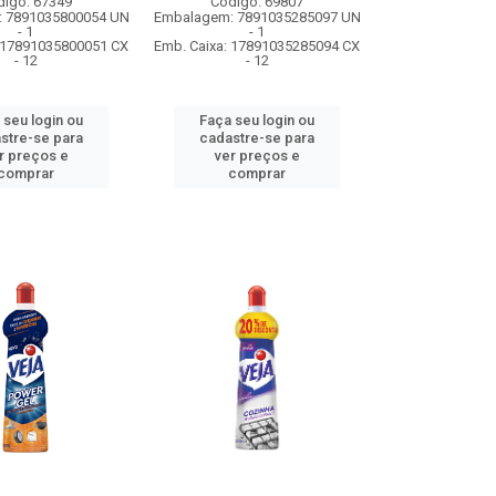
digo: 67349
Código: 69807
 7891035800054 UN
Embalagem: 7891035285097 UN
- 1
- 1
: 17891035800051 CX
Emb. Caixa: 17891035285094 CX
- 12
- 12
 seu login ou
Faça seu login ou
stre-se para
cadastre-se para
r preços e
ver preços e
comprar
comprar