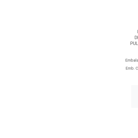
D
PUL
Embal
Emb. C