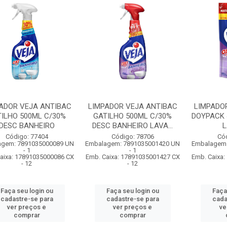
ADOR VEJA ANTIBAC
LIMPADOR VEJA ANTIBAC
LIMPADO
ILHO 500ML C/30%
GATILHO 500ML C/30%
DOYPACK 
DESC BANHEIRO
DESC BANHEIRO LAVA...
L
Código: 77404
Código: 78706
Có
agem: 7891035000089 UN
Embalagem: 7891035001420 UN
Embalagem:
- 1
- 1
aixa: 17891035000086 CX
Emb. Caixa: 17891035001427 CX
Emb. Caixa
- 12
- 12
Faça seu login ou
Faça seu login ou
Faça
cadastre-se para
cadastre-se para
cada
ver preços e
ver preços e
ve
comprar
comprar