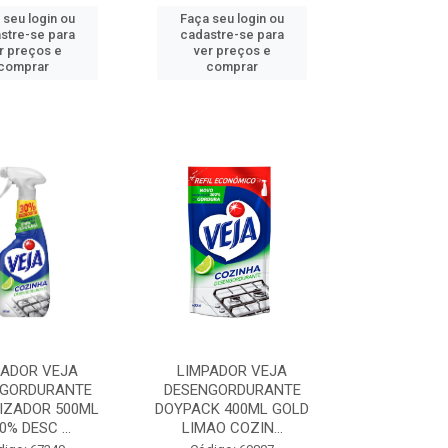
 seu login ou
Faça seu login ou
stre-se para
cadastre-se para
r preços e
ver preços e
comprar
comprar
PADOR VEJA
LIMPADOR VEJA
NGORDURANTE
DESENGORDURANTE
IZADOR 500ML
DOYPACK 400ML GOLD
0% DESC ...
LIMAO COZIN...