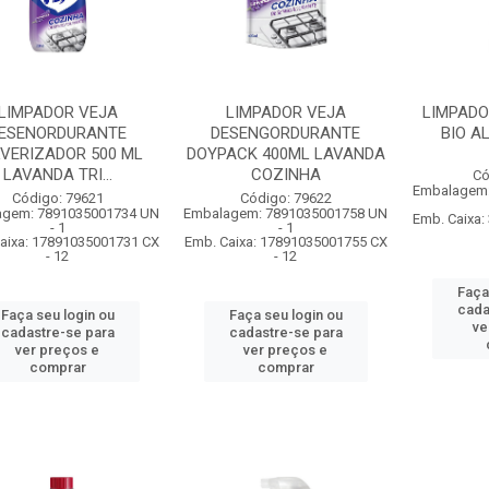
LIMPADOR VEJA
LIMPADOR VEJA
LIMPADO
ESENORDURANTE
DESENGORDURANTE
BIO A
VERIZADOR 500 ML
DOYPACK 400ML LAVANDA
LAVANDA TRI...
COZINHA
Có
Embalagem:
Código: 79621
Código: 79622
agem: 7891035001734 UN
Embalagem: 7891035001758 UN
Emb. Caixa
- 1
- 1
aixa: 17891035001731 CX
Emb. Caixa: 17891035001755 CX
- 12
- 12
Faça
cada
Faça seu login ou
Faça seu login ou
ve
cadastre-se para
cadastre-se para
ver preços e
ver preços e
comprar
comprar