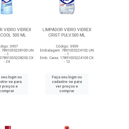
R VIDRO VIDREX
LIMPADOR VIDRO VIDREX
LCOOL 500 ML
CRIST PULV.500 ML
digo: 3957
Código: 3959
 7891035228100 UN
Embalagem: 7891035224102 UN
- 1
- 1
: 37891035228200 CX
Emb. Caixa: 17891035224109 CX
- 24
- 12
 seu login ou
Faça seu login ou
stre-se para
cadastre-se para
r preços e
ver preços e
comprar
comprar