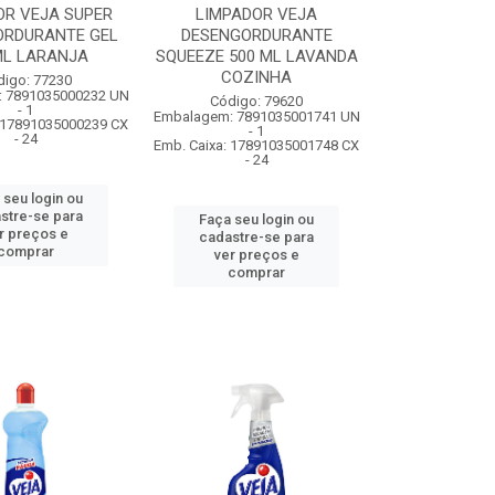
OR VEJA SUPER
LIMPADOR VEJA
ORDURANTE GEL
DESENGORDURANTE
ML LARANJA
SQUEEZE 500 ML LAVANDA
COZINHA
digo: 77230
 7891035000232 UN
Código: 79620
- 1
Embalagem: 7891035001741 UN
: 17891035000239 CX
- 1
- 24
Emb. Caixa: 17891035001748 CX
- 24
 seu login ou
stre-se para
Faça seu login ou
r preços e
cadastre-se para
comprar
ver preços e
comprar