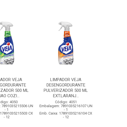
PADOR VEJA
LIMPADOR VEJA
NGORDURANTE
DESENGORDURANTE
IZADOR 500 ML
PULVERIZADOR 500 ML
AO COZI...
EXT.LARANJ...
digo: 4050
Código: 4051
 7891035215506 UN
Embalagem: 7891035216107 UN
- 1
- 1
: 17891035215503 CX
Emb. Caixa: 17891035216104 CX
- 12
- 12