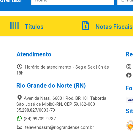
ofertas!
Títulos
Notas Fiscais
Atendimento
Re
Horário de atendimento - Seg a Sex | 8h às
18h
Rio Grande do Norte (RN)
Fo
Avenida Natal, 6600 | Rod. BR 101 Taborda
São José de Mipibú-RN, CEP 59.162-000
35.298.827/0003-70
Si
(84) 99709-9737
televendasrn@riograndense.com.br