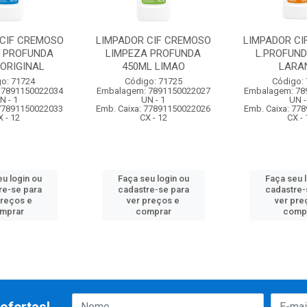
 CIF CREMOSO
LIMPADOR CIF CREMOSO
LIMPADOR CI
A PROFUNDA
LIMPEZA PROFUNDA
L.PROFUND
 ORIGINAL
450ML LIMAO
LARA
o: 71724
Código: 71725
Código:
 7891150022034
Embalagem: 7891150022027
Embalagem: 78
N - 1
UN - 1
UN -
 77891150022033
Emb. Caixa: 77891150022026
Emb. Caixa: 77
X - 12
CX - 12
CX - 
u login ou
Faça seu login ou
Faça seu 
re-se para
cadastre-se para
cadastre-
preços e
ver preços e
ver pre
mprar
comprar
comp