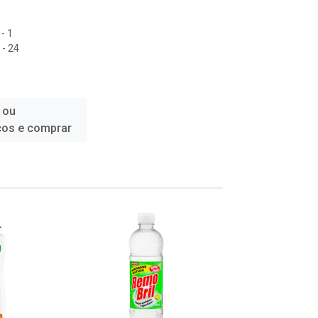
- 1
- 24
 ou
ços e comprar