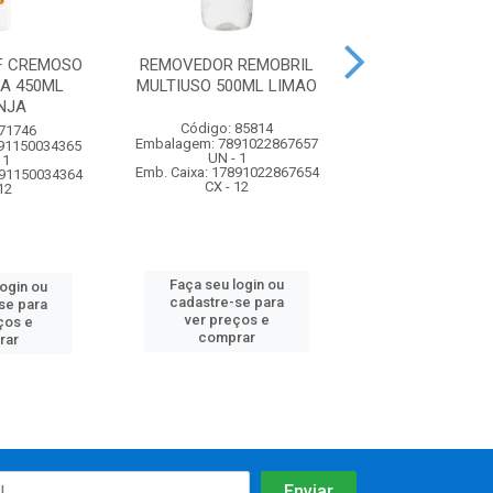
F CREMOSO
REMOVEDOR REMOBRIL
LIMPADOR BO
A 450ML
MULTIUSO 500ML LIMAO
LIMPOL L.PESA
NJA
CLASSIC
Código: 85814
 71746
Código: 71
Embalagem: 7891022867657
91150034365
Embalagem: 7891
UN - 1
 1
UN - 1
Emb. Caixa: 17891022867654
891150034364
Emb. Caixa: 17891
CX - 12
12
CX - 12
Faça seu login ou
login ou
Faça seu log
cadastre-se para
se para
cadastre-se 
ver preços e
ços e
ver preços
comprar
rar
comprar