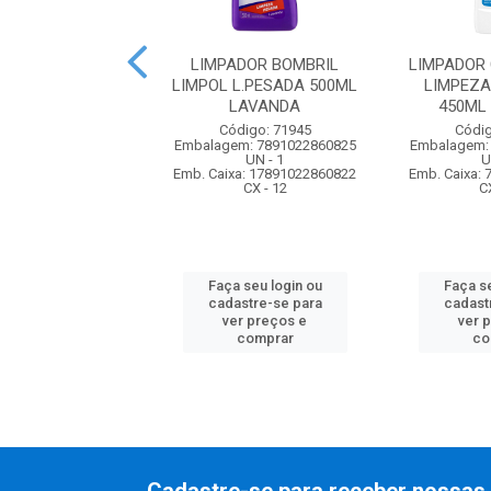
ADOR BOMBRIL
LIMPADOR BOMBRIL
LIMPADOR
L.PESADA 500ML
LIMPOL L.PESADA 500ML
LIMPEZ
CLASSICO
LAVANDA
450ML
digo: 71942
Código: 71945
Códig
m: 7891022860795
Embalagem: 7891022860825
Embalagem:
UN - 1
UN - 1
U
xa: 17891022860792
Emb. Caixa: 17891022860822
Emb. Caixa:
CX - 12
CX - 12
C
 seu login ou
Faça seu login ou
Faça se
astre-se para
cadastre-se para
cadast
er preços e
ver preços e
ver 
comprar
comprar
co