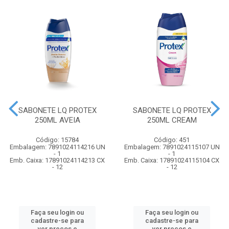
SABONETE LQ PROTEX
SABONETE LQ PROTEX
250ML AVEIA
250ML CREAM
Código: 15784
Código: 451
Embalagem: 7891024114216 UN
Embalagem: 7891024115107 UN
- 1
- 1
Emb. Caixa: 17891024114213 CX
Emb. Caixa: 17891024115104 CX
- 12
- 12
Faça seu login ou
Faça seu login ou
cadastre-se para
cadastre-se para
ver preços e
ver preços e