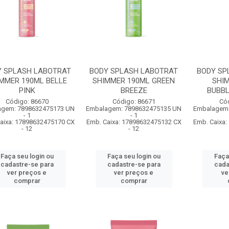
Y SPLASH LABOTRAT
BODY SPLASH LABOTRAT
BODY SP
MMER 190ML BELLE
SHIMMER 190ML GREEN
SHI
PINK
BREEZE
BUBB
Código: 86670
Código: 86671
Có
agem: 7898632475173 UN
Embalagem: 7898632475135 UN
Embalagem:
- 1
- 1
aixa: 17898632475170 CX
Emb. Caixa: 17898632475132 CX
Emb. Caixa
- 12
- 12
Faça seu login ou
Faça seu login ou
Faça
cadastre-se para
cadastre-se para
cada
ver preços e
ver preços e
ve
comprar
comprar