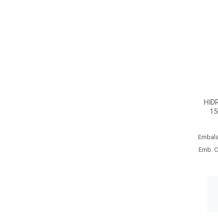
HID
15
Embal
Emb. C