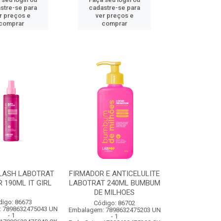
stre-se para
cadastre-se para
r preços e
ver preços e
comprar
comprar
LASH LABOTRAT
FIRMADOR E ANTICELULITE
 190ML IT GIRL
LABOTRAT 240ML BUMBUM
DE MILHOES
digo: 86673
Código: 86702
 7898632475043 UN
Embalagem: 7898632475203 UN
- 1
- 1