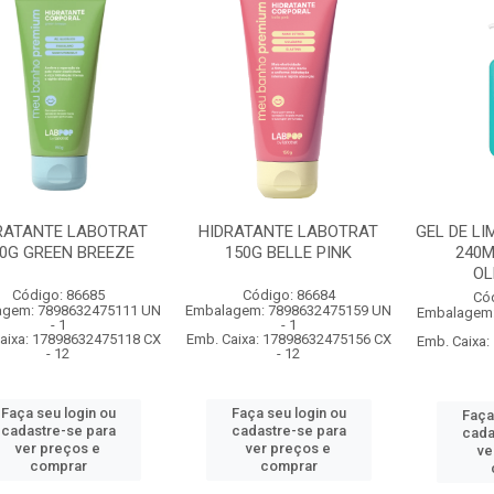
RATANTE LABOTRAT
HIDRATANTE LABOTRAT
GEL DE L
0G GREEN BREEZE
150G BELLE PINK
240M
OL
Código: 86685
Código: 86684
Có
agem: 7898632475111 UN
Embalagem: 7898632475159 UN
Embalagem:
- 1
- 1
aixa: 17898632475118 CX
Emb. Caixa: 17898632475156 CX
Emb. Caixa
- 12
- 12
Faça seu login ou
Faça seu login ou
Faça
cadastre-se para
cadastre-se para
cada
ver preços e
ver preços e
ve
comprar
comprar