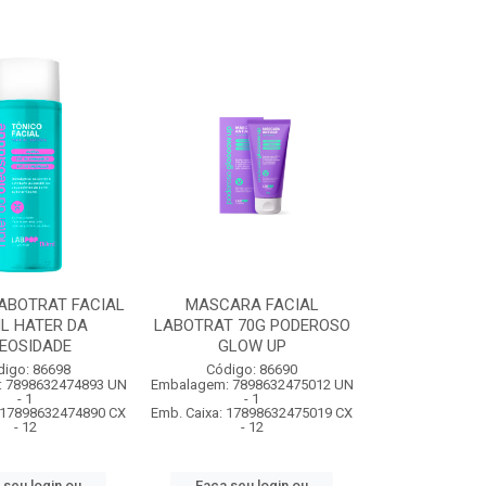
ABOTRAT FACIAL
MASCARA FACIAL
L HATER DA
LABOTRAT 70G PODEROSO
EOSIDADE
GLOW UP
digo: 86698
Código: 86690
 7898632474893 UN
Embalagem: 7898632475012 UN
- 1
- 1
: 17898632474890 CX
Emb. Caixa: 17898632475019 CX
- 12
- 12
 seu login ou
Faça seu login ou