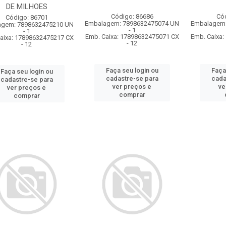
DE MILHOES
Código: 86686
Có
Código: 86701
Embalagem: 7898632475074 UN
Embalagem:
agem: 7898632475210 UN
- 1
- 1
Emb. Caixa: 17898632475071 CX
Emb. Caixa
aixa: 17898632475217 CX
- 12
- 12
Faça seu login ou
Faça
Faça seu login ou
cadastre-se para
cada
cadastre-se para
ver preços e
ve
ver preços e
comprar
comprar