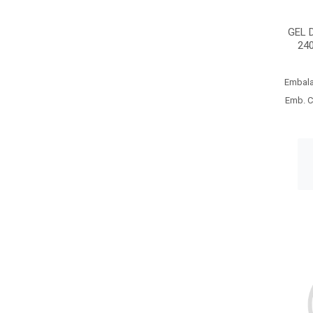
GEL 
24
Embal
Emb. C