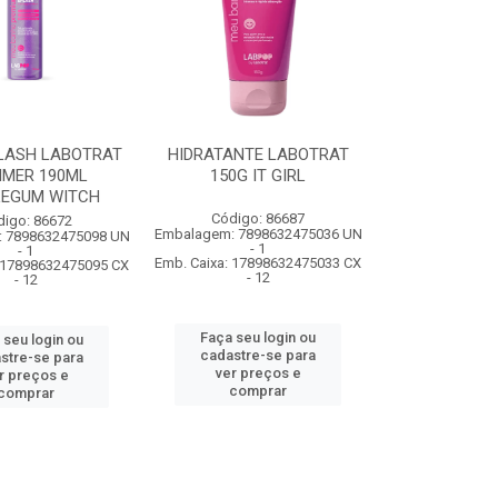
LASH LABOTRAT
HIDRATANTE LABOTRAT
MMER 190ML
150G IT GIRL
LEGUM WITCH
Código: 86687
digo: 86672
Embalagem: 7898632475036 UN
 7898632475098 UN
- 1
- 1
Emb. Caixa: 17898632475033 CX
: 17898632475095 CX
- 12
- 12
Faça seu login ou
 seu login ou
cadastre-se para
stre-se para
ver preços e
r preços e
comprar
comprar