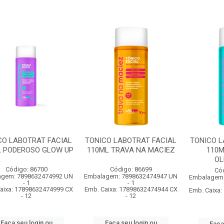
CO LABOTRAT FACIAL
TONICO LABOTRAT FACIAL
TONICO L
L PODEROSO GLOW UP
110ML TRAVA NA MACIEZ
110M
OL
Código: 86700
Código: 86699
Có
agem: 7898632474992 UN
Embalagem: 7898632474947 UN
Embalagem:
- 1
- 1
aixa: 17898632474999 CX
Emb. Caixa: 17898632474944 CX
Emb. Caixa
- 12
- 12
Faça seu login ou
Faça seu login ou
Faça