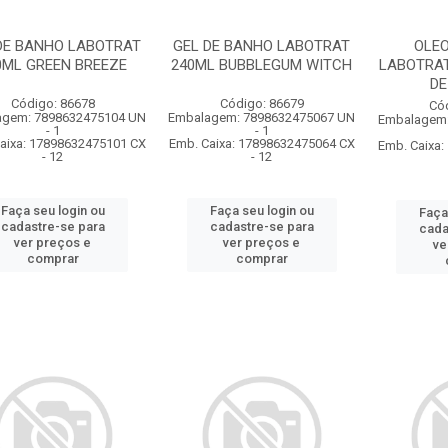
DE BANHO LABOTRAT
GEL DE BANHO LABOTRAT
OLE
0ML GREEN BREEZE
240ML BUBBLEGUM WITCH
LABOTRA
DE
Código: 86678
Código: 86679
Có
agem: 7898632475104 UN
Embalagem: 7898632475067 UN
Embalagem:
- 1
- 1
aixa: 17898632475101 CX
Emb. Caixa: 17898632475064 CX
Emb. Caixa
- 12
- 12
Faça seu login ou
Faça seu login ou
Faça
cadastre-se para
cadastre-se para
cada
ver preços e
ver preços e
ve
comprar
comprar