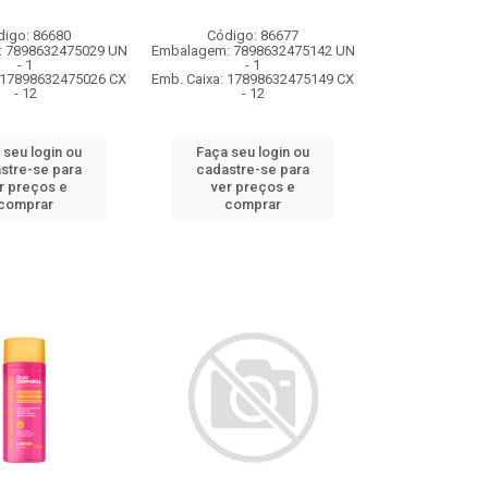
digo: 86680
Código: 86677
 7898632475029 UN
Embalagem: 7898632475142 UN
- 1
- 1
: 17898632475026 CX
Emb. Caixa: 17898632475149 CX
- 12
- 12
 seu login ou
Faça seu login ou
stre-se para
cadastre-se para
r preços e
ver preços e
comprar
comprar