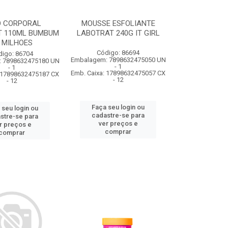
O CORPORAL
MOUSSE ESFOLIANTE
T 110ML BUMBUM
LABOTRAT 240G IT GIRL
 MILHOES
Código: 86694
digo: 86704
Embalagem: 7898632475050 UN
 7898632475180 UN
- 1
- 1
Emb. Caixa: 17898632475057 CX
: 17898632475187 CX
- 12
- 12
Faça seu login ou
 seu login ou
cadastre-se para
stre-se para
ver preços e
r preços e
comprar
comprar