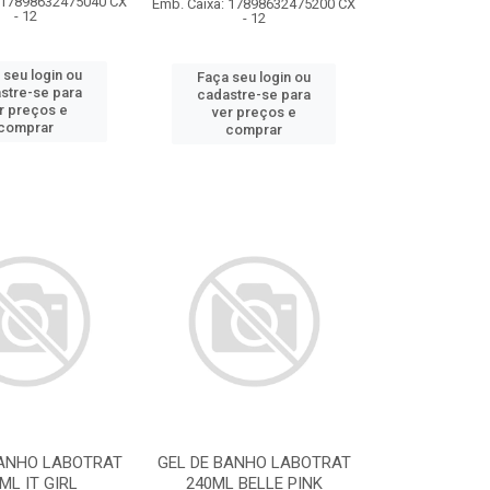
: 17898632475040 CX
Emb. Caixa: 17898632475200 CX
- 12
- 12
 seu login ou
Faça seu login ou
stre-se para
cadastre-se para
r preços e
ver preços e
comprar
comprar
BANHO LABOTRAT
GEL DE BANHO LABOTRAT
ML IT GIRL
240ML BELLE PINK