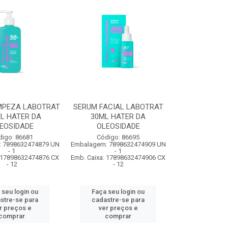
IMPEZA LABOTRAT
SERUM FACIAL LABOTRAT
L HATER DA
30ML HATER DA
EOSIDADE
OLEOSIDADE
digo: 86681
Código: 86695
 7898632474879 UN
Embalagem: 7898632474909 UN
- 1
- 1
: 17898632474876 CX
Emb. Caixa: 17898632474906 CX
- 12
- 12
 seu login ou
Faça seu login ou
stre-se para
cadastre-se para
r preços e
ver preços e
comprar
comprar