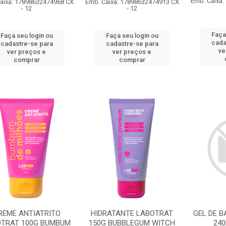
Emb. Caixa
aixa: 17898632474968 CX
Emb. Caixa: 17898632474913 CX
- 12
- 12
Faça
Faça seu login ou
Faça seu login ou
cada
cadastre-se para
cadastre-se para
ve
ver preços e
ver preços e
comprar
comprar
REME ANTIATRITO
HIDRATANTE LABOTRAT
GEL DE 
OTRAT 100G BUMBUM
150G BUBBLEGUM WITCH
240