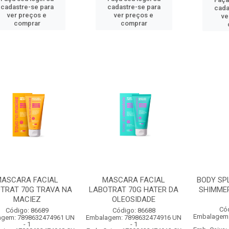
cadastre-se para
cadastre-se para
cada
ver preços e
ver preços e
ve
comprar
comprar
ASCARA FACIAL
MASCARA FACIAL
BODY SP
TRAT 70G TRAVA NA
LABOTRAT 70G HATER DA
SHIMMER
MACIEZ
OLEOSIDADE
Có
Código: 86689
Código: 86688
Embalagem:
agem: 7898632474961 UN
Embalagem: 7898632474916 UN
- 1
- 1