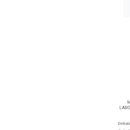
M
LABO
Embal