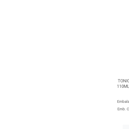
TONI
110M
Embal
Emb. C