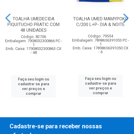
TOALHA UMEDECIDA
TOALHA UMED MAMYPOKO
PIQUITUCHO PRATIC COM
C/200 L+P- DIA & NOITE
48 UNIDADES
Código: 79554
Código: 82706
Embalagem: 7898656391053 PC -
Embalagem: 7908032300866 PC -
1
1
Emb. Caixa: 17898656391050 CX
Emb. Caixa: 17908032300863 CX
- 6
- 48
Faça seu login ou
Faça seu login ou
cadastre-se para
cadastre-se para
ver preços e
ver preços e
comprar
comprar
Cadastre-se para receber nossas