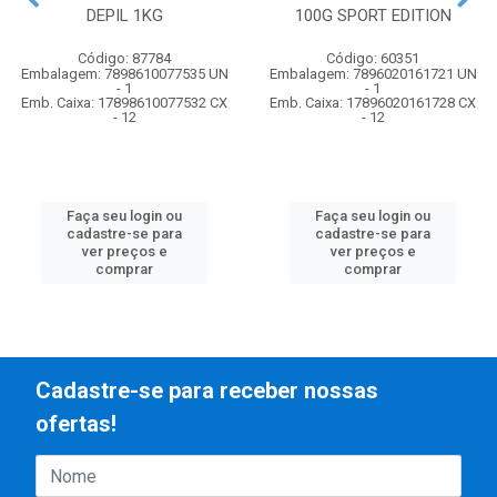
DEPIL 1KG
100G SPORT EDITION
Código: 87784
Código: 60351
Embalagem: 7898610077535 UN
Embalagem: 7896020161721 UN
- 1
- 1
Emb. Caixa: 17898610077532 CX
Emb. Caixa: 17896020161728 CX
- 12
- 12
Faça seu login ou
Faça seu login ou
cadastre-se para
cadastre-se para
ver preços e
ver preços e
comprar
comprar
Cadastre-se para receber nossas
ofertas!