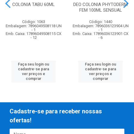
COLONIA TABU 60ML
DEO COLONIA PHYTODERM
FEM 100ML SENSUAL
Código: 1063
Código: 1440
Embalagem: 7896049508118 UN
Embalagem: 7896036123904 UN
- 1
- 1
Emb. Caixa: 17896049508115 CX
Emb. Caixa: 17896036123901 CX
- 12
- 6
Faça seu login ou
Faça seu login ou
cadastre-se para
cadastre-se para
ver preços e
ver preços e
comprar
comprar
Cadastre-se para receber nossas
ofertas!