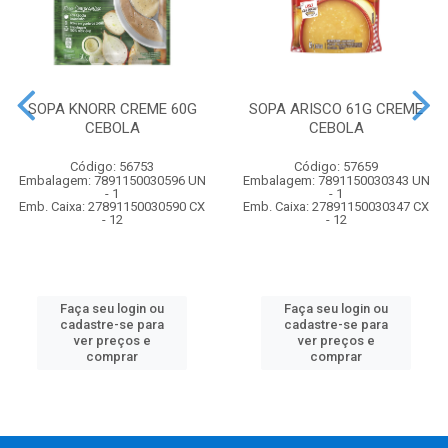
SOPA KNORR CREME 60G
SOPA ARISCO 61G CREME
CEBOLA
CEBOLA
Código: 56753
Código: 57659
Embalagem: 7891150030596 UN
Embalagem: 7891150030343 UN
- 1
- 1
Emb. Caixa: 27891150030590 CX
Emb. Caixa: 27891150030347 CX
- 12
- 12
Faça seu login ou
Faça seu login ou
cadastre-se para
cadastre-se para
ver preços e
ver preços e
comprar
comprar