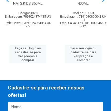
NATS.KIDS 350ML
400ML
Código: 1325
Código: 18058
Embalagem: 7891024174135 UN
Embalagem: 7891010800048 UN
- 1
- 1
Emb. Caixa: 17891024024864 CX
Emb. Caixa: 17891010800045 CX
- 6
- 12
Faça seu login ou
Faça seu login ou
cadastre-se para
cadastre-se para
ver preços e
ver preços e
comprar
comprar
Cadastre-se para receber nossas
ofertas!