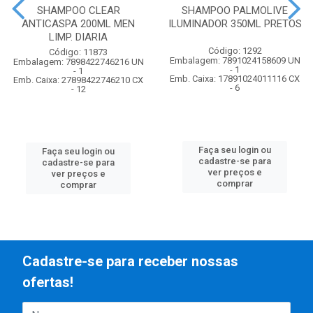
SHAMPOO CLEAR
SHAMPOO PALMOLIVE
ANTICASPA 200ML MEN
ILUMINADOR 350ML PRETOS
LIMP. DIARIA
Código: 1292
Código: 11873
Embalagem: 7891024158609 UN
Embalagem: 7898422746216 UN
- 1
- 1
Emb. Caixa: 17891024011116 CX
Emb. Caixa: 27898422746210 CX
- 6
- 12
Faça seu login ou
Faça seu login ou
cadastre-se para
cadastre-se para
ver preços e
ver preços e
comprar
comprar
Cadastre-se para receber nossas
ofertas!