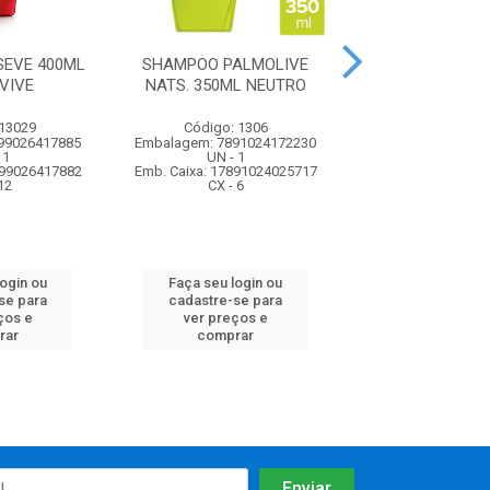
EVE 400ML
SHAMPOO PALMOLIVE
SHAMPOO PAL
VIVE
NATS. 350ML NEUTRO
NATS. 350ML NU
 13029
Código: 1306
Código: 13
99026417885
Embalagem: 7891024172230
Embalagem: 7891
 1
UN - 1
UN - 1
899026417882
Emb. Caixa: 17891024025717
Emb. Caixa: 17891
12
CX - 6
CX - 6
login ou
Faça seu login ou
Faça seu log
se para
cadastre-se para
cadastre-se 
ços e
ver preços e
ver preços
rar
comprar
comprar