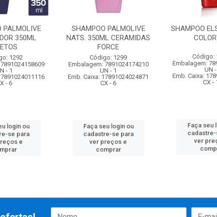
 PALMOLIVE
SHAMPOO PALMOLIVE
SHAMPOO ELS
ADOR 350ML
NATS. 350ML CERAMIDAS
COLOR
ETOS
FORCE
Código:
go: 1292
Código: 1299
Embalagem: 78
 7891024158609
Embalagem: 7891024174210
UN -
N - 1
UN - 1
Emb. Caixa: 17
 17891024011116
Emb. Caixa: 17891024024871
CX - 
X - 6
CX - 6
Faça seu 
u login ou
Faça seu login ou
cadastre-
re-se para
cadastre-se para
ver pre
preços e
ver preços e
comp
mprar
comprar