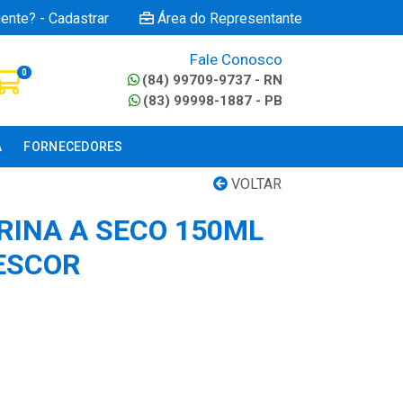
iente? - Cadastrar
Área do Representante
Fale Conosco
0
(84) 99709-9737 - RN
(83) 99998-1887 - PB
A
FORNECEDORES
VOLTAR
INA A SECO 150ML
ESCOR