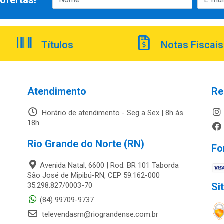
ofertas!
Títulos
Notas Fiscais
Atendimento
Re
Horário de atendimento - Seg a Sex | 8h às
18h
Rio Grande do Norte (RN)
Fo
Avenida Natal, 6600 | Rod. BR 101 Taborda
São José de Mipibú-RN, CEP 59.162-000
35.298.827/0003-70
Si
(84) 99709-9737
televendasrn@riograndense.com.br