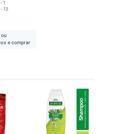
- 1
- 12
 ou
ços e comprar