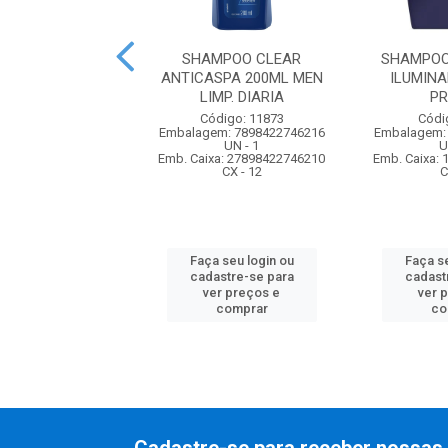
OO PALMOLIVE
SHAMPOO CLEAR
SHAMPOO
50ML NUTRI LISS
ANTICASPA 200ML MEN
ILUMIN
LIMP. DIARIA
PR
ódigo: 1308
Código: 11873
Códi
m: 7891024161913
Embalagem: 7898422746216
Embalagem:
UN - 1
UN - 1
U
xa: 17891024025694
Emb. Caixa: 27898422746210
Emb. Caixa:
CX - 6
CX - 12
C
 seu login ou
Faça seu login ou
Faça se
astre-se para
cadastre-se para
cadast
er preços e
ver preços e
ver 
comprar
comprar
co