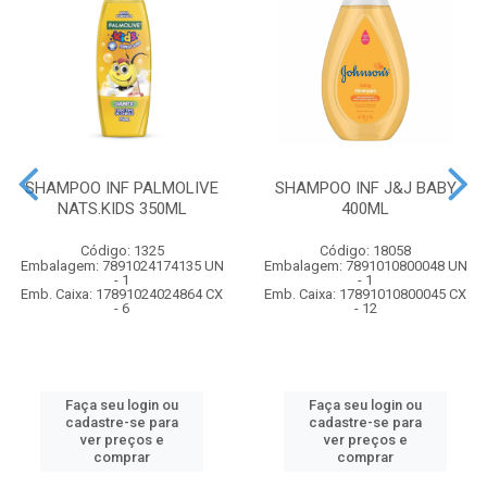
SHAMPOO INF PALMOLIVE
SHAMPOO INF J&J BABY
NATS.KIDS 350ML
400ML
Código: 1325
Código: 18058
Embalagem: 7891024174135 UN
Embalagem: 7891010800048 UN
- 1
- 1
Emb. Caixa: 17891024024864 CX
Emb. Caixa: 17891010800045 CX
- 6
- 12
Faça seu login ou
Faça seu login ou
cadastre-se para
cadastre-se para
ver preços e
ver preços e
comprar
comprar