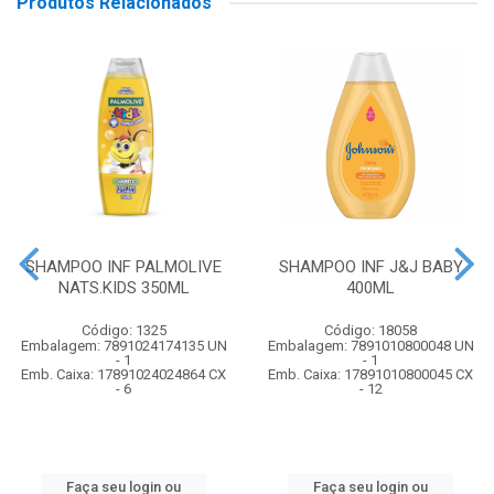
Produtos Relacionados
SHAMPOO INF PALMOLIVE
SHAMPOO INF J&J BABY
NATS.KIDS 350ML
400ML
Código: 1325
Código: 18058
Embalagem: 7891024174135 UN
Embalagem: 7891010800048 UN
- 1
- 1
Emb. Caixa: 17891024024864 CX
Emb. Caixa: 17891010800045 CX
- 6
- 12
Faça seu login ou
Faça seu login ou