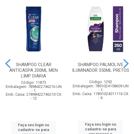
SHAMPOO CLEAR
SHAMPOO PALMOLIVE
ANTICASPA 200ML MEN
ILUMINADOR 350ML PRETOS
LIMP. DIARIA
Código: 1292
Código: 11873
Embalagem: 7891024158609 UN
Embalagem: 7898422746216 UN
- 1
- 1
Emb. Caixa: 17891024011116 CX
Emb. Caixa: 27898422746210 CX
- 6
- 12
Faça seu login ou
Faça seu login ou
cadastre-se para
cadastre-se para
ver preços e