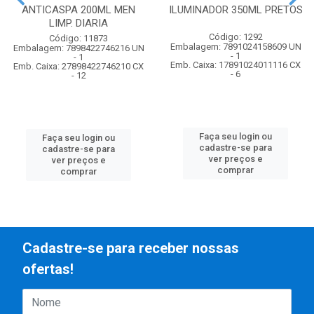
ANTICASPA 200ML MEN
ILUMINADOR 350ML PRETOS
LIMP. DIARIA
Código: 1292
Código: 11873
Embalagem: 7891024158609 UN
Embalagem: 7898422746216 UN
- 1
- 1
Emb. Caixa: 17891024011116 CX
Emb. Caixa: 27898422746210 CX
- 6
- 12
Faça seu login ou
Faça seu login ou
cadastre-se para
cadastre-se para
ver preços e
ver preços e
comprar
comprar
Cadastre-se para receber nossas
ofertas!