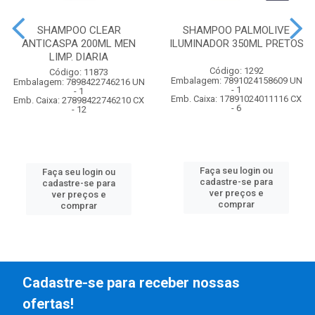
SHAMPOO CLEAR
SHAMPOO PALMOLIVE
ANTICASPA 200ML MEN
ILUMINADOR 350ML PRETOS
LIMP. DIARIA
Código: 1292
Código: 11873
Embalagem: 7891024158609 UN
Embalagem: 7898422746216 UN
- 1
- 1
Emb. Caixa: 17891024011116 CX
Emb. Caixa: 27898422746210 CX
- 6
- 12
Faça seu login ou
Faça seu login ou
cadastre-se para
cadastre-se para
ver preços e
ver preços e
comprar
comprar
Cadastre-se para receber nossas
ofertas!