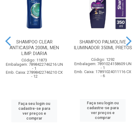
SHAMPOO CLEAR
SHAMPOO PALMOLIVE
ANTICASPA 200ML MEN
ILUMINADOR 350ML PRETOS
LIMP. DIARIA
Código: 1292
Código: 11873
Embalagem: 7891024158609 UN
Embalagem: 7898422746216 UN
- 1
- 1
Emb. Caixa: 17891024011116 CX
Emb. Caixa: 27898422746210 CX
- 6
- 12
Faça seu login ou
Faça seu login ou
cadastre-se para
cadastre-se para
ver preços e
ver preços e
comprar
comprar