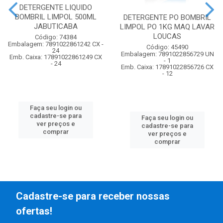
DETERGENTE LIQUIDO
BOMBRIL LIMPOL 500ML
DETERGENTE PO BOMBRIL
JABUTICABA
LIMPOL PO 1KG MAQ LAVAR
LOUCAS
Código: 74384
Embalagem: 7891022861242 CX -
Código: 45490
24
Embalagem: 7891022856729 UN
Emb. Caixa: 17891022861249 CX
- 1
- 24
Emb. Caixa: 17891022856726 CX
- 12
Faça seu login ou
cadastre-se para
Faça seu login ou
ver preços e
cadastre-se para
comprar
ver preços e
comprar
Cadastre-se para receber nossas
ofertas!