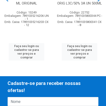
ML ORIGINAL
ORIG L3C/50% 3A UN 500ML
Código: 13249
Código: 22752
Embalagem: 7891035216206 UN
Embalagem: 7891035800344 PC -
- 1
1
Emb. Caixa: 17891035216203 CX
Emb. Caixa: 17891035800341 CX
- 12
- 8
Faça seu login ou
Faça seu login ou
cadastre-se para
cadastre-se para
ver preços e
ver preços e
comprar
comprar
Cadastre-se para receber nossas
ofertas!