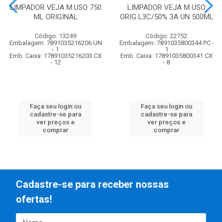
LIMPADOR VEJA M.USO 750
LIMPADOR VEJA M USO
ML ORIGINAL
ORIG L3C/50% 3A UN 500ML
Código: 13249
Código: 22752
Embalagem: 7891035216206 UN
Embalagem: 7891035800344 PC -
- 1
1
Emb. Caixa: 17891035216203 CX
Emb. Caixa: 17891035800341 CX
- 12
- 8
Faça seu login ou
Faça seu login ou
cadastre-se para
cadastre-se para
ver preços e
ver preços e
comprar
comprar
Cadastre-se para receber nossas
ofertas!