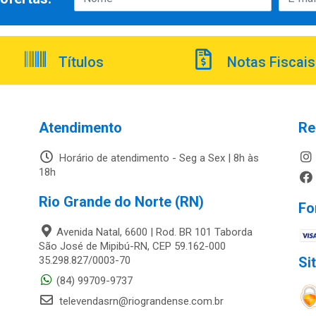
Títulos
Notas Fiscais
Atendimento
Re
Horário de atendimento - Seg a Sex | 8h às
18h
Rio Grande do Norte (RN)
Fo
Avenida Natal, 6600 | Rod. BR 101 Taborda
São José de Mipibú-RN, CEP 59.162-000
35.298.827/0003-70
Si
(84) 99709-9737
televendasrn@riograndense.com.br