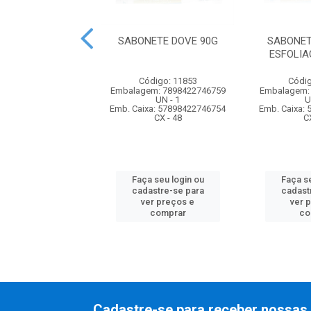
NETE FRANCIS
SABONETE DOVE 90G
SABONET
ICO 90G ROSA
ESFOLIA
ódigo: 3246
Código: 11853
Códig
m: 37896090400028
Embalagem: 7898422746759
Embalagem:
DZ - 12
UN - 1
U
xa: 37896090400028
Emb. Caixa: 57898422746754
Emb. Caixa:
CX - 108
CX - 48
C
 seu login ou
Faça seu login ou
Faça se
astre-se para
cadastre-se para
cadast
er preços e
ver preços e
ver 
comprar
comprar
co
Cadastre-se para receber nossas 