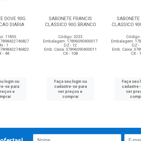
E DOVE 90G
SABONETE FRANCIS
SABONETE 
CAO DIARIA
CLASSICO 90G BRANCO
CLASSICO 90
o: 11855
Código: 3233
Código:
 7898422746827
Embalagem: 17896090400017
Embalagem: 17
N - 1
DZ - 12
DZ - 
 57898422746822
Emb. Caixa: 37896090400011
Emb. Caixa: 37
X - 48
CX - 108
CX - 
u login ou
Faça seu login ou
Faça seu 
re-se para
cadastre-se para
cadastre-
preços e
ver preços e
ver pre
mprar
comprar
comp
ofertas!