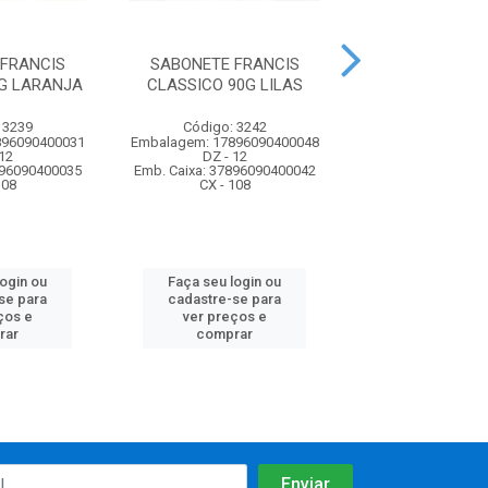
FRANCIS
SABONETE FRANCIS
SABONETE FR
G LARANJA
CLASSICO 90G LILAS
CLASSICO 90
 3239
Código: 3242
Código: 32
896090400031
Embalagem: 17896090400048
Embalagem: 37896
12
DZ - 12
DZ - 12
896090400035
Emb. Caixa: 37896090400042
Emb. Caixa: 37896
108
CX - 108
CX - 108
login ou
Faça seu login ou
Faça seu log
se para
cadastre-se para
cadastre-se 
ços e
ver preços e
ver preços
rar
comprar
comprar