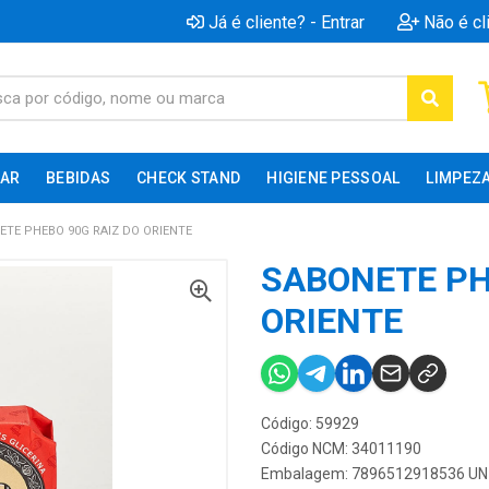
Já é cliente? - Entrar
Não é cl
AR
BEBIDAS
CHECK STAND
HIGIENE PESSOAL
LIMPEZ
ETE PHEBO 90G RAIZ DO ORIENTE
SABONETE PH
ORIENTE
Código: 59929
Código NCM: 34011190
Embalagem: 7896512918536 UN 