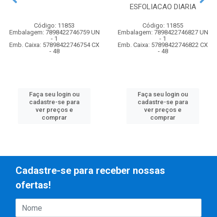
ESFOLIACAO DIARIA
Código: 11853
Código: 11855
Embalagem: 7898422746759 UN
Embalagem: 7898422746827 UN
- 1
- 1
Emb. Caixa: 57898422746754 CX
Emb. Caixa: 57898422746822 CX
- 48
- 48
Faça seu login ou
Faça seu login ou
cadastre-se para
cadastre-se para
ver preços e
ver preços e
comprar
comprar
Cadastre-se para receber nossas
ofertas!