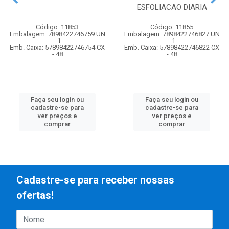
ESFOLIACAO DIARIA
Código: 11853
Código: 11855
Embalagem: 7898422746759 UN
Embalagem: 7898422746827 UN
- 1
- 1
Emb. Caixa: 57898422746754 CX
Emb. Caixa: 57898422746822 CX
- 48
- 48
Faça seu login ou
Faça seu login ou
cadastre-se para
cadastre-se para
ver preços e
ver preços e
comprar
comprar
Cadastre-se para receber nossas
ofertas!