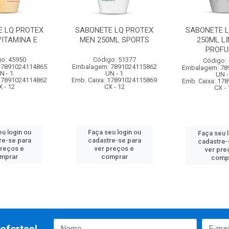
E LQ PROTEX
SABONETE LQ PROTEX
SABONETE L
VITAMINA E
MEN 250ML SPORTS
250ML L
PROF
o: 45950
Código: 51377
Código:
 7891024114865
Embalagem: 7891024115862
Embalagem: 78
N - 1
UN - 1
UN -
 17891024114862
Emb. Caixa: 17891024115869
Emb. Caixa: 17
X - 12
CX - 12
CX - 
u login ou
Faça seu login ou
Faça seu 
re-se para
cadastre-se para
cadastre-
preços e
ver preços e
ver pre
mprar
comprar
comp