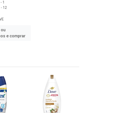
- 1
- 12
VE
 ou
ços e comprar