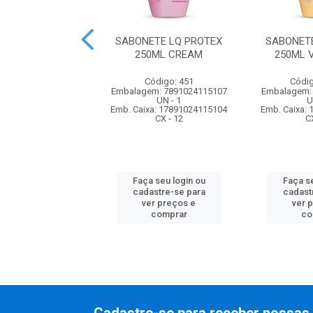
E LQ PALMOLIVE
SABONETE LQ PROTEX
SABONET
50ML NUTRI-MILK
250ML CREAM
250ML 
ódigo: 6212
Código: 451
Códig
m: 7891024112861
Embalagem: 7891024115107
Embalagem:
UN - 1
UN - 1
U
xa: 17891024112868
Emb. Caixa: 17891024115104
Emb. Caixa:
CX - 12
CX - 12
C
 seu login ou
Faça seu login ou
Faça se
astre-se para
cadastre-se para
cadast
er preços e
ver preços e
ver 
comprar
comprar
co