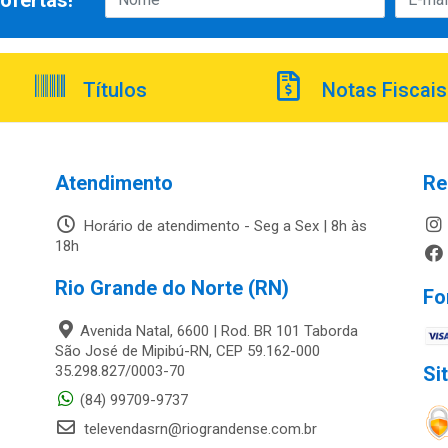
ofertas!
Títulos
Notas Fiscais
Atendimento
Re
Horário de atendimento - Seg a Sex | 8h às
18h
Rio Grande do Norte (RN)
Fo
Avenida Natal, 6600 | Rod. BR 101 Taborda
São José de Mipibú-RN, CEP 59.162-000
35.298.827/0003-70
Si
(84) 99709-9737
televendasrn@riograndense.com.br