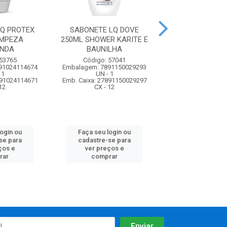
Q PROTEX
SABONETE LQ DOVE
SABONETE LQ P
IMPEZA
250ML SHOWER KARITE E
NATS. 250ML NU
UNDA
BAUNILHA
Código: 62
 53765
Código: 57041
Embalagem: 7891
91024114674
Embalagem: 7891150029293
UN - 1
 1
UN - 1
Emb. Caixa: 17891
891024114671
Emb. Caixa: 27891150029297
CX - 12
12
CX - 12
Faça seu log
login ou
Faça seu login ou
cadastre-se 
se para
cadastre-se para
ver preços
ços e
ver preços e
comprar
rar
comprar