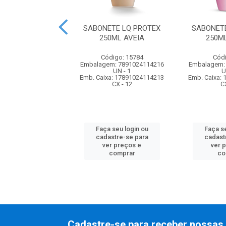
NETE LQ DOVE
SABONETE LQ PROTEX
SABONET
HOWER KARITE E
250ML AVEIA
250M
BAUNILHA
Código: 15784
Códi
digo: 57041
Embalagem: 7891024114216
Embalagem:
m: 7891150029293
UN - 1
U
UN - 1
Emb. Caixa: 17891024114213
Emb. Caixa:
xa: 27891150029297
CX - 12
C
CX - 12
Faça seu login ou
Faça se
 seu login ou
cadastre-se para
cadast
astre-se para
ver preços e
ver 
er preços e
comprar
co
comprar
Cadastre-se para receber nossas 