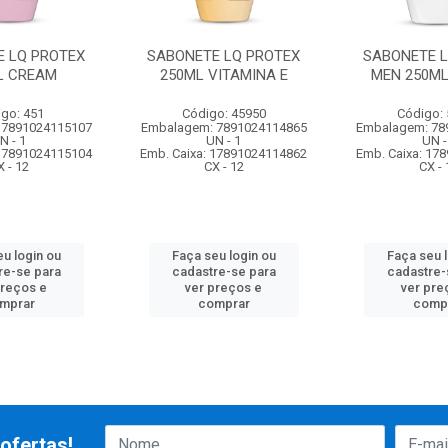
E LQ PROTEX
SABONETE LQ PROTEX
SABONETE L
L CREAM
250ML VITAMINA E
MEN 250ML
go: 451
Código: 45950
Código:
 7891024115107
Embalagem: 7891024114865
Embalagem: 78
N - 1
UN - 1
UN -
 17891024115104
Emb. Caixa: 17891024114862
Emb. Caixa: 17
X - 12
CX - 12
CX - 
u login ou
Faça seu login ou
Faça seu 
re-se para
cadastre-se para
cadastre-
preços e
ver preços e
ver pre
mprar
comprar
comp
ofertas!