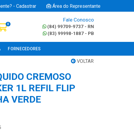
iente? - Cadastrar
Área do Representante
Fale Conosco
0
(84) 99709-9737 - RN
(83) 99998-1887 - PB
A
FORNECEDORES
VOLTAR
QUIDO CREMOSO
R 1L REFIL FLIP
HA VERDE
5