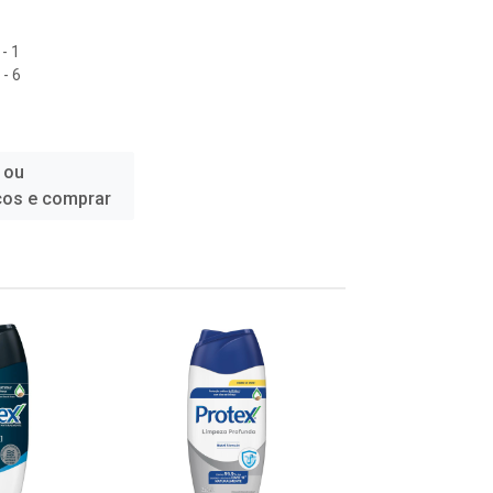
- 1
- 6
 ou
ços e comprar