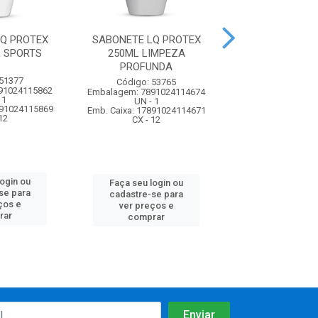
Q PROTEX
SABONETE LQ PROTEX
SABONETE LQ
 SPORTS
250ML LIMPEZA
250ML SHOWER 
PROFUNDA
BAUNILH
 51377
Código: 53765
Código: 57
91024115862
Embalagem: 7891024114674
Embalagem: 7891
 1
UN - 1
UN - 1
891024115869
Emb. Caixa: 17891024114671
Emb. Caixa: 27891
12
CX - 12
CX - 12
login ou
Faça seu login ou
Faça seu log
se para
cadastre-se para
cadastre-se 
ços e
ver preços e
ver preços
rar
comprar
comprar