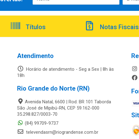
Títulos
Notas Fiscais
Atendimento
Re
Horário de atendimento - Seg a Sex | 8h às
18h
Rio Grande do Norte (RN)
Fo
Avenida Natal, 6600 | Rod. BR 101 Taborda
São José de Mipibú-RN, CEP 59.162-000
35.298.827/0003-70
Si
(84) 99709-9737
televendasrn@riograndense.com.br