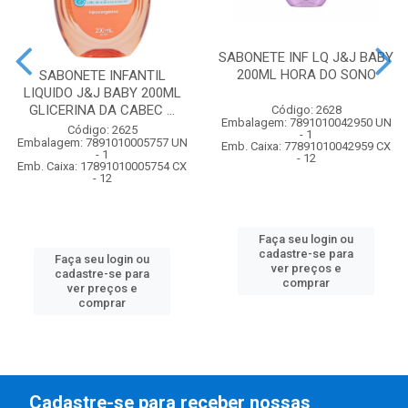
SABONETE INF LQ J&J BABY
200ML HORA DO SONO
SABONETE INFANTIL
LIQUIDO J&J BABY 200ML
GLICERINA DA CABEC ...
Código: 2628
Embalagem: 7891010042950 UN
Código: 2625
- 1
Embalagem: 7891010005757 UN
Emb. Caixa: 77891010042959 CX
- 1
- 12
Emb. Caixa: 17891010005754 CX
- 12
Faça seu login ou
cadastre-se para
Faça seu login ou
ver preços e
cadastre-se para
comprar
ver preços e
comprar
Cadastre-se para receber nossas