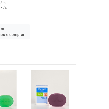
 - 6
- 72
 ou
ços e comprar