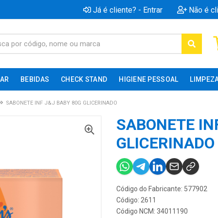
Já é cliente? - Entrar
Não é cl
AR
BEBIDAS
CHECK STAND
HIGIENE PESSOAL
LIMPEZ
SABONETE INF J&J BABY 80G GLICERINADO
SABONETE IN
GLICERINADO
Código do Fabricante: 577902
Código: 2611
Código NCM: 34011190