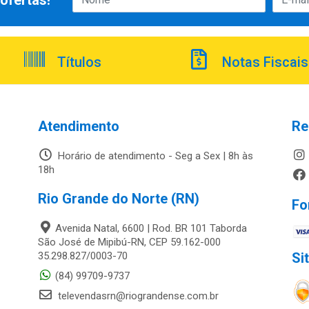
ofertas!
Títulos
Notas Fiscais
Atendimento
Re
Horário de atendimento - Seg a Sex | 8h às
18h
Rio Grande do Norte (RN)
Fo
Avenida Natal, 6600 | Rod. BR 101 Taborda
São José de Mipibú-RN, CEP 59.162-000
35.298.827/0003-70
Si
(84) 99709-9737
televendasrn@riograndense.com.br