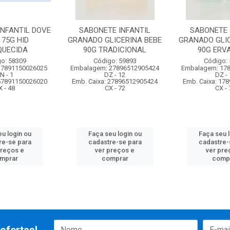
INFANTIL DOVE
SABONETE INFANTIL
SABONETE 
 75G HID
GRANADO GLICERINA BEBE
GRANADO GLIC
QUECIDA
90G TRADICIONAL
90G ERV
o: 58309
Código: 59893
Código:
 7891150026025
Embalagem: 27896512905424
Embalagem: 17
N - 1
DZ - 12
DZ - 
 57891150026020
Emb. Caixa: 27896512905424
Emb. Caixa: 17
X - 48
CX - 72
CX - 
u login ou
Faça seu login ou
Faça seu 
re-se para
cadastre-se para
cadastre-
preços e
ver preços e
ver pre
mprar
comprar
comp