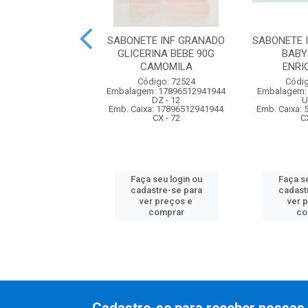
E INF DOVE BABY
SABONETE INF GRANADO
SABONETE 
BALANCEADA
GLICERINA BEBE 90G
BABY
CAMOMILA
ENRI
digo: 74317
Código: 72524
Códig
m: 7891150065321
Embalagem: 17896512941944
Embalagem:
UN - 1
DZ - 12
U
xa: 57891150065326
Emb. Caixa: 17896512941944
Emb. Caixa:
CX - 48
CX - 72
C
 seu login ou
Faça seu login ou
Faça se
astre-se para
cadastre-se para
cadast
er preços e
ver preços e
ver 
comprar
comprar
co