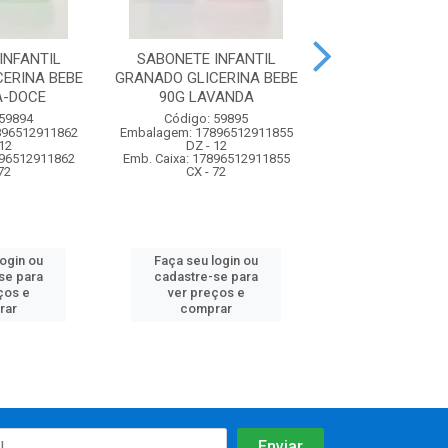
INFANTIL
SABONETE INFANTIL
SABONETE INF D
ERINA BEBE
GRANADO GLICERINA BEBE
75G BALAN
A-DOCE
90G LAVANDA
Código: 74
 59894
Código: 59895
Embalagem: 7891
896512911862
Embalagem: 17896512911855
UN - 1
12
DZ - 12
Emb. Caixa: 57891
896512911862
Emb. Caixa: 17896512911855
CX - 48
72
CX - 72
Faça seu log
login ou
Faça seu login ou
cadastre-se 
se para
cadastre-se para
ver preços
ços e
ver preços e
comprar
rar
comprar