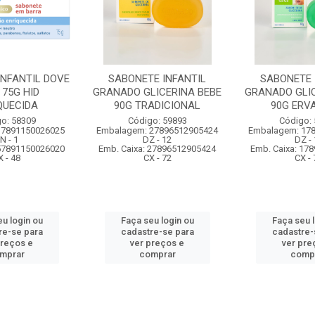
INFANTIL DOVE
SABONETE INFANTIL
SABONETE 
 75G HID
GRANADO GLICERINA BEBE
GRANADO GLIC
QUECIDA
90G TRADICIONAL
90G ERV
o: 58309
Código: 59893
Código:
 7891150026025
Embalagem: 27896512905424
Embalagem: 17
N - 1
DZ - 12
DZ - 
 57891150026020
Emb. Caixa: 27896512905424
Emb. Caixa: 17
X - 48
CX - 72
CX - 
u login ou
Faça seu login ou
Faça seu 
re-se para
cadastre-se para
cadastre-
preços e
ver preços e
ver pre
mprar
comprar
comp