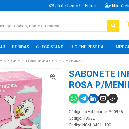
Já é cliente? - Entrar
Não é cl
AR
BEBIDAS
CHECK STAND
HIGIENE PESSOAL
LIMPEZ
SABONETE INF FLORA NENEM 80G ROSA P/MENINAS
SABONETE IN
ROSA P/MENI
Código do Fabricante: S00926
Código: 48632
Código NCM: 34011190