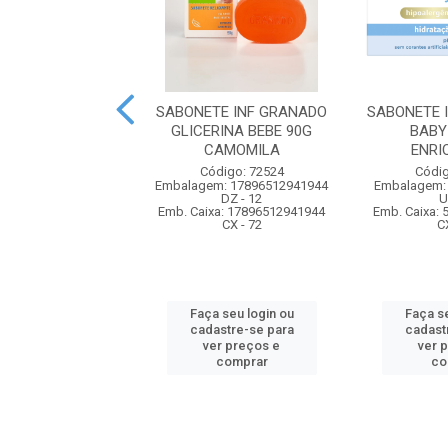
E INF DOVE BABY
SABONETE INF GRANADO
SABONETE 
BALANCEADA
GLICERINA BEBE 90G
BABY
CAMOMILA
ENRI
digo: 74317
Código: 72524
Códig
m: 7891150065321
Embalagem: 17896512941944
Embalagem:
UN - 1
DZ - 12
U
xa: 57891150065326
Emb. Caixa: 17896512941944
Emb. Caixa:
CX - 48
CX - 72
C
 seu login ou
Faça seu login ou
Faça se
astre-se para
cadastre-se para
cadast
er preços e
ver preços e
ver 
comprar
comprar
co