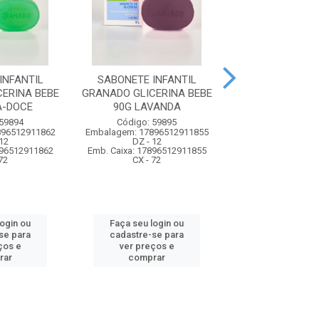
INFANTIL
SABONETE INFANTIL
SABONETE INF D
ERINA BEBE
GRANADO GLICERINA BEBE
75G BALAN
A-DOCE
90G LAVANDA
Código: 74
 59894
Código: 59895
Embalagem: 7891
896512911862
Embalagem: 17896512911855
UN - 1
12
DZ - 12
Emb. Caixa: 57891
896512911862
Emb. Caixa: 17896512911855
CX - 48
72
CX - 72
Faça seu log
login ou
Faça seu login ou
cadastre-se 
se para
cadastre-se para
ver preços
ços e
ver preços e
comprar
rar
comprar