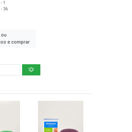
- 1
- 36
 ou
ços e comprar