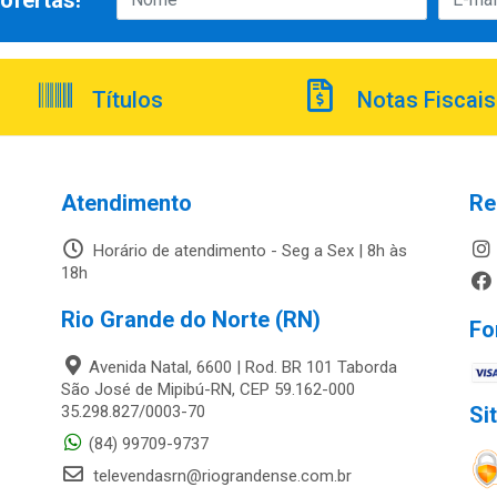
ofertas!
Títulos
Notas Fiscais
Atendimento
Re
Horário de atendimento - Seg a Sex | 8h às
18h
Rio Grande do Norte (RN)
Fo
Avenida Natal, 6600 | Rod. BR 101 Taborda
São José de Mipibú-RN, CEP 59.162-000
35.298.827/0003-70
Si
(84) 99709-9737
televendasrn@riograndense.com.br