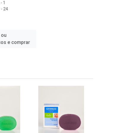
- 1
- 24
 ou
ços e comprar