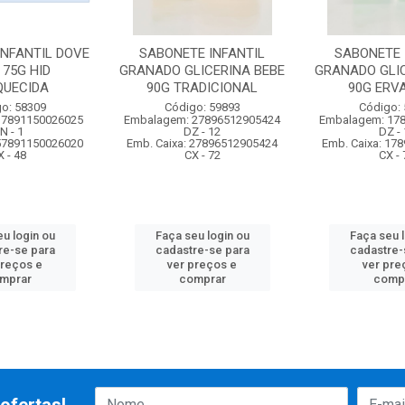
INFANTIL DOVE
SABONETE INFANTIL
SABONETE 
 75G HID
GRANADO GLICERINA BEBE
GRANADO GLIC
QUECIDA
90G TRADICIONAL
90G ERV
o: 58309
Código: 59893
Código:
 7891150026025
Embalagem: 27896512905424
Embalagem: 17
N - 1
DZ - 12
DZ - 
 57891150026020
Emb. Caixa: 27896512905424
Emb. Caixa: 17
X - 48
CX - 72
CX - 
u login ou
Faça seu login ou
Faça seu 
re-se para
cadastre-se para
cadastre-
preços e
ver preços e
ver pre
mprar
comprar
comp