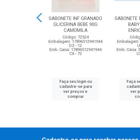
E INF DOVE BABY
SABONETE INF GRANADO
SABONETE 
BALANCEADA
GLICERINA BEBE 90G
BABY
CAMOMILA
ENRI
digo: 74317
Código: 72524
Códig
m: 7891150065321
Embalagem: 17896512941944
Embalagem:
UN - 1
DZ - 12
U
xa: 57891150065326
Emb. Caixa: 17896512941944
Emb. Caixa:
CX - 48
CX - 72
C
 seu login ou
Faça seu login ou
Faça se
astre-se para
cadastre-se para
cadast
er preços e
ver preços e
ver 
comprar
comprar
co