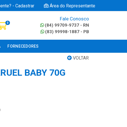
iente? - Cadastrar
Área do Representante
Fale Conosco
0
(84) 99709-9737 - RN
(83) 99998-1887 - PB
A
FORNECEDORES
VOLTAR
RUEL BABY 70G
0