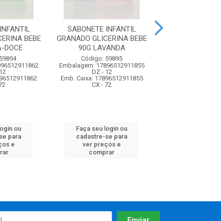
INFANTIL
SABONETE INFANTIL
SABONETE INF D
ERINA BEBE
GRANADO GLICERINA BEBE
75G BALAN
A-DOCE
90G LAVANDA
Código: 74
 59894
Código: 59895
Embalagem: 7891
896512911862
Embalagem: 17896512911855
UN - 1
12
DZ - 12
Emb. Caixa: 57891
896512911862
Emb. Caixa: 17896512911855
CX - 48
72
CX - 72
Faça seu log
login ou
Faça seu login ou
cadastre-se 
se para
cadastre-se para
ver preços
ços e
ver preços e
comprar
rar
comprar