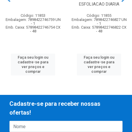
ESFOLIACAO DIARIA
Código: 11853
Código: 11855
Embalagem: 7898422746759 UN
Embalagem: 7898422746827 UN
- 1
- 1
Emb. Caixa: 57898422746754 CX
Emb. Caixa: 57898422746822 CX
- 48
- 48
Faça seu login ou
Faça seu login ou
cadastre-se para
cadastre-se para
ver preços e
ver preços e
comprar
comprar
Cadastre-se para receber nossas
ofertas!