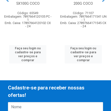
5X100G COCO
200G COCO
Código: 65549
Código: 71107
Embalagem: 7897664120105 PC -
Embalagem: 7897664171541 UN
1
- 1
Emb. Caixa: 17897664120102 CX
Emb. Caixa: 27897664171545 CX
- 24
- 24
Faça seu login ou
Faça seu login ou
cadastre-se para
cadastre-se para
ver preços e
ver preços e
comprar
comprar
Cadastre-se para receber nossas
ofertas!