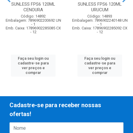
SUNLESS FPS6 120ML
SUNLESS FPS6 120ML
CENOURA
URUCUM
Código: 14892
Código: 14893
Embalagem: 7896902200692 UN
Embalagem: 7896902240148 UN
- 1
- 1
Emb. Caixa: 17896902285085 CX
Emb. Caixa: 17896902285092 CX
- 12
- 12
Faça seu login ou
Faça seu login ou
cadastre-se para
cadastre-se para
ver preços e
ver preços e
comprar
comprar
Cadastre-se para receber nossas
ofertas!