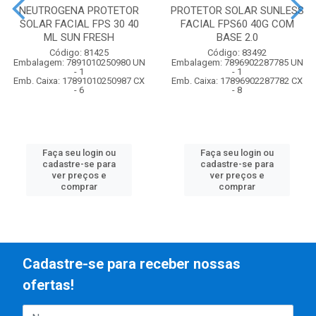
NEUTROGENA PROTETOR
PROTETOR SOLAR SUNLESS
SOLAR FACIAL FPS 30 40
FACIAL FPS60 40G COM
ML SUN FRESH
BASE 2.0
Código: 81425
Código: 83492
Embalagem: 7891010250980 UN
Embalagem: 7896902287785 UN
- 1
- 1
Emb. Caixa: 17891010250987 CX
Emb. Caixa: 17896902287782 CX
- 6
- 8
Faça seu login ou
Faça seu login ou
cadastre-se para
cadastre-se para
ver preços e
ver preços e
comprar
comprar
Cadastre-se para receber nossas
ofertas!