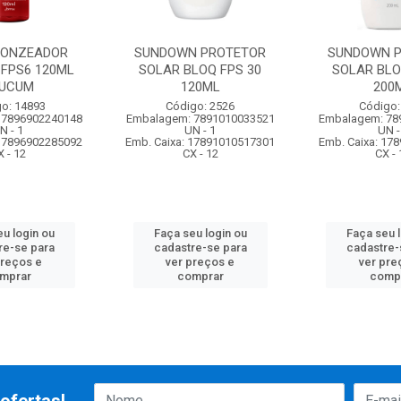
RONZEADOR
SUNDOWN PROTETOR
SUNDOWN 
 FPS6 120ML
SOLAR BLOQ FPS 30
SOLAR BLO
UCUM
120ML
200
o: 14893
Código: 2526
Código:
 7896902240148
Embalagem: 7891010033521
Embalagem: 78
N - 1
UN - 1
UN -
 17896902285092
Emb. Caixa: 17891010517301
Emb. Caixa: 17
X - 12
CX - 12
CX - 
u login ou
Faça seu login ou
Faça seu 
re-se para
cadastre-se para
cadastre-
preços e
ver preços e
ver pre
mprar
comprar
comp