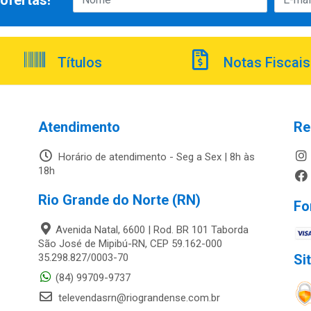
ofertas!
Títulos
Notas Fiscais
Atendimento
Re
Horário de atendimento - Seg a Sex | 8h às
18h
Rio Grande do Norte (RN)
Fo
Avenida Natal, 6600 | Rod. BR 101 Taborda
São José de Mipibú-RN, CEP 59.162-000
35.298.827/0003-70
Si
(84) 99709-9737
televendasrn@riograndense.com.br