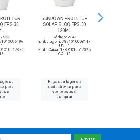
PROTETOR
SUNDOWN PROTETOR
SUNDOWN PR
Q FPS 30
SOLAR BLOQ FPS 50
SOLAR BLOQ 
ML
120ML
200ML
 2533
Código: 2541
Código: 25
91010096496
Embalagem: 7891010008147
Embalagem: 7891
 1
UN - 1
UN - 1
891010517370
Emb. Caixa: 17891010517325
Emb. Caixa: 17891
12
CX - 12
CX - 12
login ou
Faça seu login ou
Faça seu log
se para
cadastre-se para
cadastre-se 
ços e
ver preços e
ver preços
rar
comprar
comprar