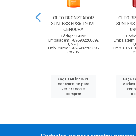
WN PROTETOR
OLEO BRONZEADOR
OLEO B
 BLOQ FPS 50
SUNLESS FPS6 120ML
SUNLESS
200ML
CENOURA
UR
ódigo: 2547
Código: 14892
Códig
m: 7891010020279
Embalagem: 7896902200692
Embalagem:
UN - 1
UN - 1
U
xa: 17891010517387
Emb. Caixa: 17896902285085
Emb. Caixa:
CX - 12
CX - 12
C
 seu login ou
Faça seu login ou
Faça se
astre-se para
cadastre-se para
cadast
er preços e
ver preços e
ver 
comprar
comprar
co