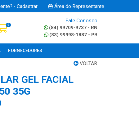
iente? - Cadastrar
Área do Representante
Fale Conosco
0
(84) 99709-9737 - RN
(83) 99998-1887 - PB
A
FORNECEDORES
VOLTAR
LAR GEL FACIAL
50 35G
O