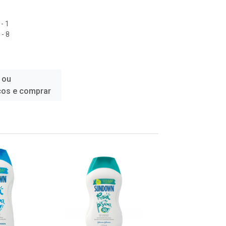
- 1
- 8
 ou
ços e comprar