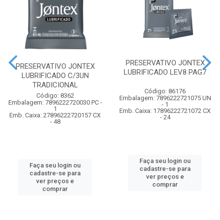
PRESERVATIVO JONTEX
PRESERVATIVO JONTEX
LUBRIFICADO LEV8 PAG7
LUBRIFICADO C/3UN
TRADICIONAL
Código: 86176
Código: 8362
Embalagem: 7896222721075 UN
Embalagem: 7896222720030 PC -
- 1
1
Emb. Caixa: 17896222721072 CX
Emb. Caixa: 27896222720157 CX
- 24
- 48
Faça seu login ou
Faça seu login ou
cadastre-se para
cadastre-se para
ver preços e
ver preços e
comprar
comprar