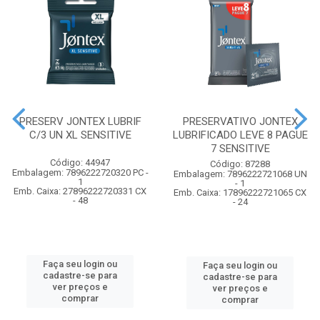
PRESERV JONTEX LUBRIF
PRESERVATIVO JONTEX
C/3 UN XL SENSITIVE
LUBRIFICADO LEVE 8 PAGUE
7 SENSITIVE
Código: 44947
Código: 87288
Embalagem: 7896222720320 PC -
Embalagem: 7896222721068 UN
1
- 1
Emb. Caixa: 27896222720331 CX
Emb. Caixa: 17896222721065 CX
- 48
- 24
Faça seu login ou
Faça seu login ou
cadastre-se para
cadastre-se para
ver preços e
ver preços e
comprar
comprar