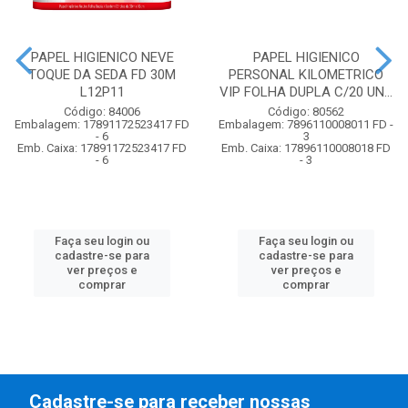
PAPEL HIGIENICO NEVE
PAPEL HIGIENICO
TOQUE DA SEDA FD 30M
PERSONAL KILOMETRICO
L12P11
VIP FOLHA DUPLA C/20 UN...
Código: 84006
Código: 80562
Embalagem: 17891172523417 FD
Embalagem: 7896110008011 FD -
- 6
3
Emb. Caixa: 17891172523417 FD
Emb. Caixa: 17896110008018 FD
- 6
- 3
Faça seu login ou
Faça seu login ou
cadastre-se para
cadastre-se para
ver preços e
ver preços e
comprar
comprar
Cadastre-se para receber nossas