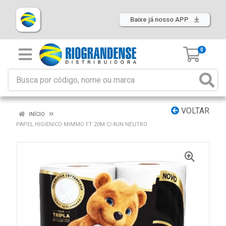
Baixe já nosso APP
0
VOLTAR
INÍCIO
PAPEL HIGIENICO MIMMO FT 20M C/4UN NEUTRO