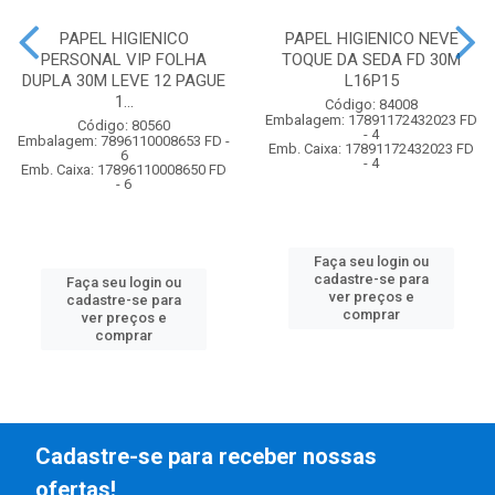
PAPEL HIGIENICO
PAPEL HIGIENICO NEVE
PERSONAL VIP FOLHA
TOQUE DA SEDA FD 30M
DUPLA 30M LEVE 12 PAGUE
L16P15
1...
Código: 84008
Embalagem: 17891172432023 FD
Código: 80560
- 4
Embalagem: 7896110008653 FD -
Emb. Caixa: 17891172432023 FD
6
- 4
Emb. Caixa: 17896110008650 FD
- 6
Faça seu login ou
cadastre-se para
Faça seu login ou
ver preços e
cadastre-se para
comprar
ver preços e
comprar
Cadastre-se para receber nossas
ofertas!