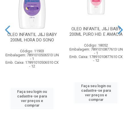
OLEO INFANTIL J&J BABY
200ML PURO HID. E AMACIA
OLEO INFANTIL J&J BABY
200ML HORA DO SONO
Código: 18052
Embalagem: 7891010877613 UN
Código: 11903
- 1
Embalagem: 7891010506513 UN
Emb. Caixa: 17891010877610 CX
- 1
- 12
Emb. Caixa: 17891010506510 CX
- 12
Faça seu login ou
cadastre-se para
Faça seu login ou
ver preços e
cadastre-se para
comprar
ver preços e
comprar