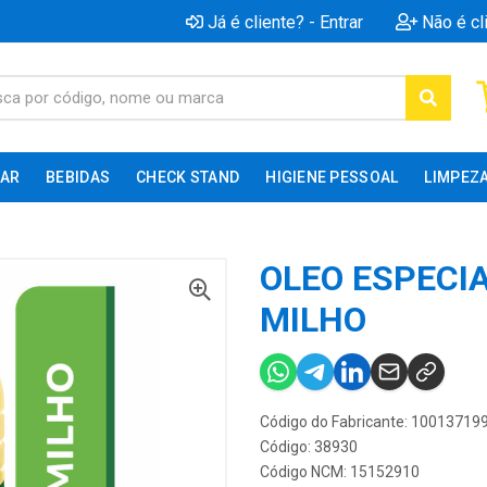
Já é cliente? - Entrar
Não é cl
AR
BEBIDAS
CHECK STAND
HIGIENE PESSOAL
LIMPEZ
OLEO ESPECIA
MILHO
Código do Fabricante: 10013719
Código: 38930
Código NCM: 15152910