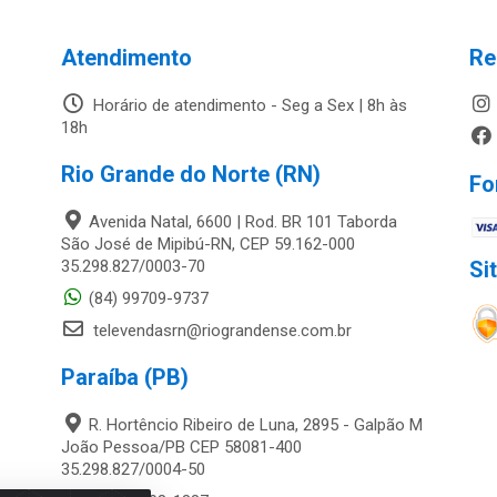
Atendimento
Re
Horário de atendimento - Seg a Sex | 8h às
18h
Rio Grande do Norte (RN)
Fo
Avenida Natal, 6600 | Rod. BR 101 Taborda
São José de Mipibú-RN, CEP 59.162-000
35.298.827/0003-70
Si
(84) 99709-9737
televendasrn@riograndense.com.br
Paraíba (PB)
R. Hortêncio Ribeiro de Luna, 2895 - Galpão M
João Pessoa/PB CEP 58081-400
35.298.827/0004-50