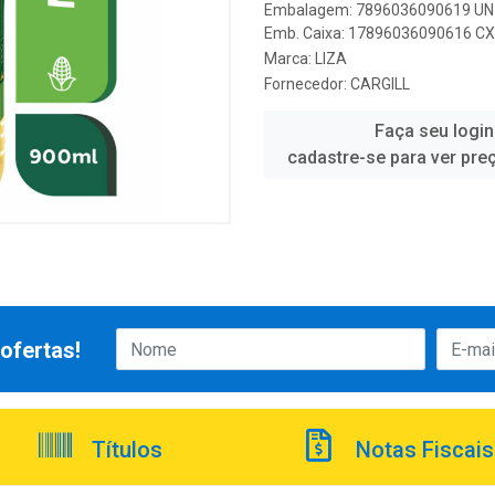
Embalagem: 7896036090619 UN 
Emb. Caixa: 17896036090616 CX 
Marca:
LIZA
Fornecedor:
CARGILL
Faça seu login
cadastre-se para ver pre
ofertas!
Títulos
Notas Fiscais