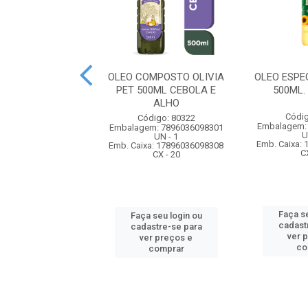
E COCO PURILEV
OLEO COMPOSTO OLIVIA
OLEO ESPEC
00ML COM SABOR
PET 500ML CEBOLA E
500ML.
ALHO
digo: 80346
Códig
Código: 80322
m: 7896036099377
Embalagem:
Embalagem: 7896036098301
UN - 1
U
UN - 1
xa: 17896036099374
Emb. Caixa:
Emb. Caixa: 17896036098308
CX - 12
C
CX - 20
 seu login ou
Faça se
Faça seu login ou
astre-se para
cadast
cadastre-se para
er preços e
ver 
ver preços e
comprar
co
comprar