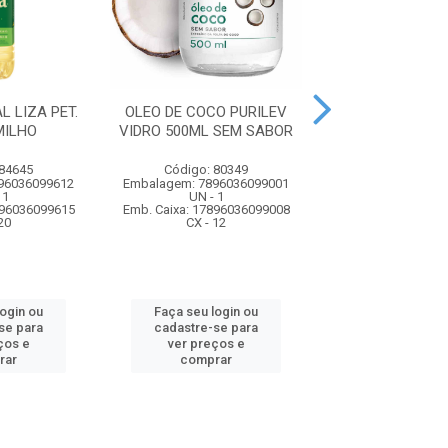
L LIZA PET.
OLEO DE COCO PURILEV
OLEO DE COCO 
MILHO
VIDRO 500ML SEM SABOR
VIDRO 200ML C
 84645
Código: 80349
Código: 80
96036099612
Embalagem: 7896036099001
Embalagem: 7896
 1
UN - 1
UN - 1
896036099615
Emb. Caixa: 17896036099008
Emb. Caixa: 17896
20
CX - 12
CX - 12
login ou
Faça seu login ou
Faça seu log
se para
cadastre-se para
cadastre-se 
ços e
ver preços e
ver preços
rar
comprar
comprar