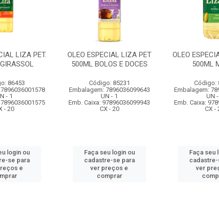
IAL LIZA PET.
OLEO ESPECIAL LIZA PET
OLEO ESPECIA
 GIRASSOL
500ML BOLOS E DOCES
500ML 
o: 86453
Código: 85231
Código:
 7896036001578
Embalagem: 7896036099643
Embalagem: 78
N - 1
UN - 1
UN -
 17896036001575
Emb. Caixa: 97896036099943
Emb. Caixa: 97
X - 20
CX - 20
CX - 
u login ou
Faça seu login ou
Faça seu 
re-se para
cadastre-se para
cadastre-
preços e
ver preços e
ver pre
mprar
comprar
comp