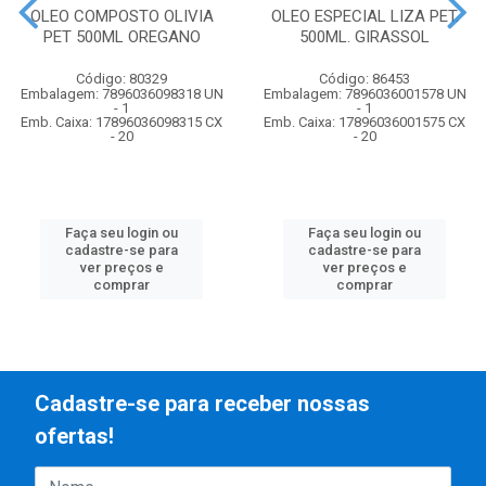
OLEO COMPOSTO OLIVIA
OLEO ESPECIAL LIZA PET.
PET 500ML OREGANO
500ML. GIRASSOL
Código: 80329
Código: 86453
Embalagem: 7896036098318 UN
Embalagem: 7896036001578 UN
- 1
- 1
Emb. Caixa: 17896036098315 CX
Emb. Caixa: 17896036001575 CX
- 20
- 20
Faça seu login ou
Faça seu login ou
cadastre-se para
cadastre-se para
ver preços e
ver preços e
comprar
comprar
Cadastre-se para receber nossas
ofertas!