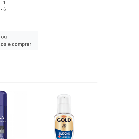
- 1
- 6
 ou
ços e comprar