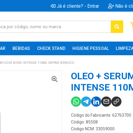
Já é cliente? - Entrar
Não é cl
AR
BEBIDAS
CHECK STAND
HIGIENE PESSOAL
LIMPEZ
M DOVE BOND INTENSE 110ML REPAIR BIFASICO
OLEO + SERU
INTENSE 110M
Código do Fabricante: 62763700
Código: 85508
Código NCM: 33059000