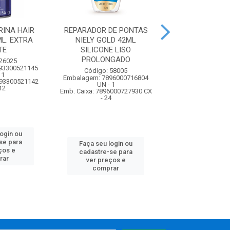
RINA HAIR
REPARADOR DE PONTAS
REPARADOR DE
L. EXTRA
NIELY GOLD 42ML
NIELY GOLD
TE
SILICONE LISO
SILICONE NU
PROLONGADO
PODERO..
 26025
93300521145
Código: 58005
Código: 62
 1
Embalagem: 7896000716804
Embalagem: 7896
893300521142
UN - 1
UN - 1
12
Emb. Caixa: 7896000727930 CX
Emb. Caixa: 789600
- 24
- 24
login ou
se para
Faça seu login ou
Faça seu log
ços e
cadastre-se para
cadastre-se 
rar
ver preços e
ver preços
comprar
comprar