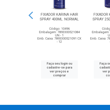
DOR DE PONTAS
FIXADOR KARINA HAIR
FIXADOR 
Y GOLD 42ML
SPRAY 400ML. NORMAL
SPRAY 25
ONE NUTRICAO
PODERO...
Código: 10496
Códig
Embalagem: 7893300521084
Embalagem:
digo: 62133
UN - 1
U
m: 7896000722553
Emb. Caixa: 7893300521091 CX
Emb. Caixa: 
UN - 1
- 12
a: 7896000727947 CX
- 24
Faça seu login ou
Faça se
cadastre-se para
cadast
 seu login ou
ver preços e
ver 
astre-se para
comprar
co
er preços e
comprar