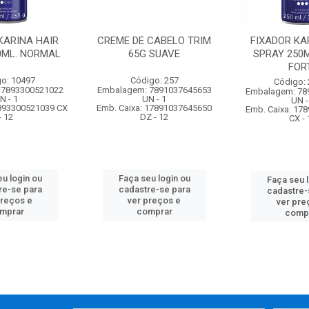
KARINA HAIR
CREME DE CABELO TRIM
FIXADOR KA
0ML. NORMAL
65G SUAVE
SPRAY 250M
FOR
o: 10497
Código: 257
Código:
 7893300521022
Embalagem: 7891037645653
Embalagem: 78
N - 1
UN - 1
UN -
7893300521039 CX
Emb. Caixa: 17891037645650
Emb. Caixa: 17
- 12
DZ - 12
CX - 
u login ou
Faça seu login ou
Faça seu 
re-se para
cadastre-se para
cadastre-
preços e
ver preços e
ver pre
mprar
comprar
comp