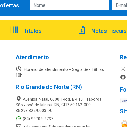
ofertas!
Títulos
Notas Fiscais
Atendimento
Re
Horário de atendimento - Seg a Sex | 8h às
18h
Rio Grande do Norte (RN)
Fo
Avenida Natal, 6600 | Rod. BR 101 Taborda
São José de Mipibú-RN, CEP 59.162-000
35.298.827/0003-70
Si
(84) 99709-9737